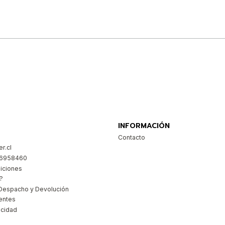
Comprar ahora
INFORMACIÓN
Contacto
r.cl
26958460
iciones
?
Despacho y Devolución
entes
acidad