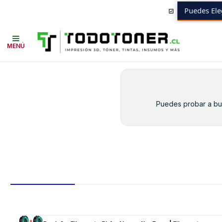
Puedes Ele
Inicio
Toner y tambor
Toner Original
RICOH
Equipos RICOH
SP-8
MENÚ
Puedes probar a bus