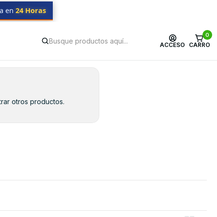
da en
24 Horas
0
ACCESO
CARRO
rar otros productos.