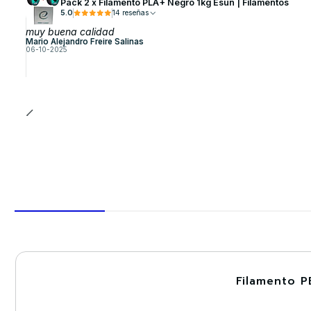
Pack 2 x Filamento PLA+ Negro 1kg Esun | Filamentos
5.0
14 reseñas
muy buena calidad
Mario Alejandro Freire Salinas
06-10-2025
Filamento P
-30%