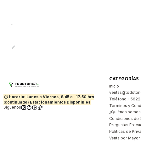
Cantidad
CATEGORÍAS
Inicio
ventas@todotone
🕒 Horario: Lunes a Viernes, 8:45 a
17:50 hrs
Teléfono +562
(continuado) Estacionamientos Disponibles
Términos y Cond
Síguenos
¿Quiénes somos
Condiciones de 
Preguntas Frecu
Políticas de Priv
Venta por Mayor