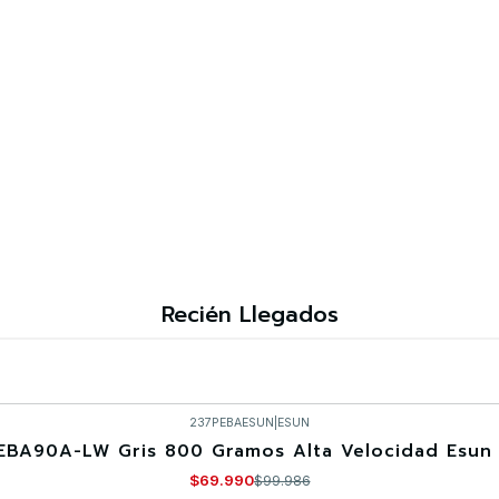
Recién Llegados
237PEBAESUN
|
ESUN
EBA90A-LW Gris 800 Gramos Alta Velocidad Esun 
$69.990
$99.986