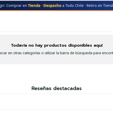
gir: Comprar en
Tienda
·
Despacho
a Todo Chile · Retiro en Tien
200
SP-8200
Todavía no hay productos disponibles aquí
car en otras categorías o utilizar la barra de búsqueda para encont
Reseñas destacadas