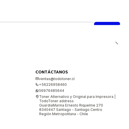
CONTÁCTANOS
ventas@todotoner.cl
+56226958460
56976485644
Toner Alternativo y Original para Impresora |
TodoToner address
GuardiaMarina Ernesto Riquelme 270
8340447 Santiago - Santiago Centro
Región Metropolitana - Chile