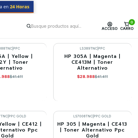
da en
24 Horas
0
ACCESO
CARRO
388TNC
|
PPC
LS389TNC
|
PPC
A | Yellow |
HP 305A | Magenta |
-30%
2Y | Toner
CE413M | Toner
ternativo
Alternativo
Agotado
.988
$28.988
$41.411
$41.411
R DETALLES
VER DETALLES
7TNC
|
PPC GOLD
LS7008TNC
|
PPC GOLD
Yellow | CE412 |
HP 305 | Magenta | CE413
-30%
lternativo Ppc
| Toner Alternativo Ppc
Gold
Gold
Agotado