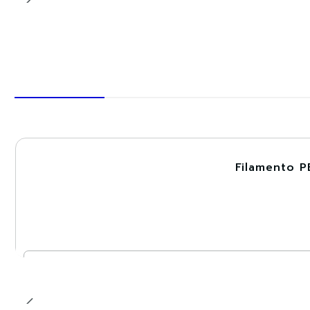
Filamento P
-30%
Cantidad