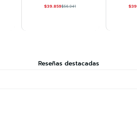
$39.859
$39
$56.941
VER DETALLES
VE
Reseñas destacadas