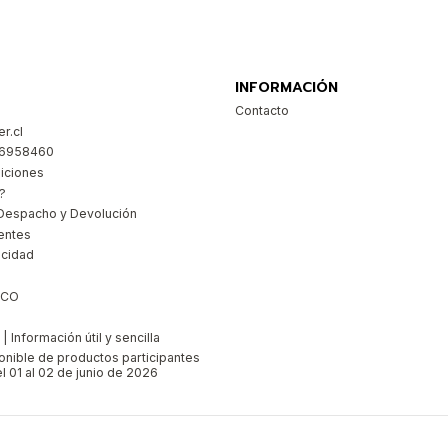
INFORMACIÓN
Contacto
r.cl
26958460
iciones
?
Despacho y Devolución
entes
acidad
ICO
 Información útil y sencilla
ponible de productos participantes
l 01 al 02 de junio de 2026