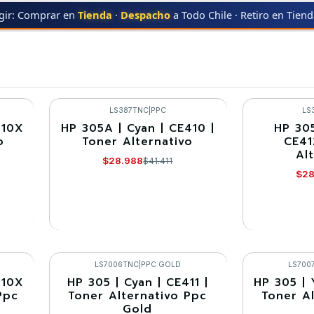
gir: Comprar en
Tienda
·
Despacho
a Todo Chile · Retiro en Tien
1
MFP-M351
LS387TNC
|
PPC
LS
410X
HP 305A | Cyan | CE410 |
HP 305
-30%
-30%
o
Toner Alternativo
CE41
Al
Agotado
Agotado
$28.988
$41.411
$28
VER DETALLES
VE
LS7006TNC
|
PPC GOLD
LS700
410X
HP 305 | Cyan | CE411 |
HP 305 | 
-30%
-30%
Ppc
Toner Alternativo Ppc
Toner A
Gold
Agotado
Agotado