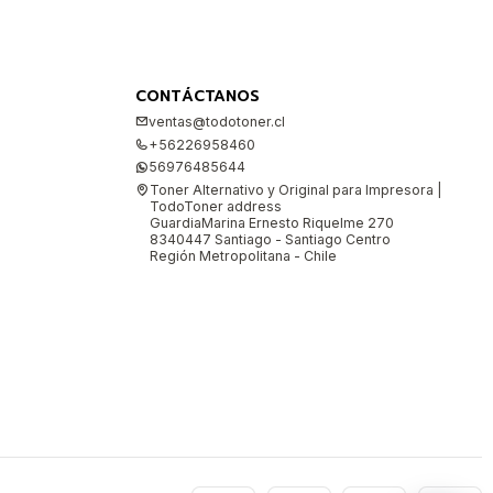
CONTÁCTANOS
ventas@todotoner.cl
+56226958460
56976485644
Toner Alternativo y Original para Impresora |
TodoToner address
GuardiaMarina Ernesto Riquelme 270
8340447 Santiago - Santiago Centro
Región Metropolitana - Chile