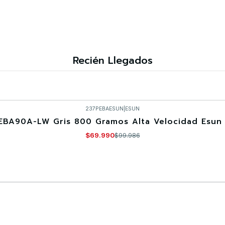
Recién Llegados
237PEBAESUN
|
ESUN
EBA90A-LW Gris 800 Gramos Alta Velocidad Esun 
$69.990
$99.986
Comprar ahora