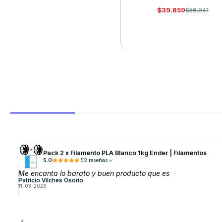
$39.859
$56.941
VER DETALLES
Pack 2 x Filamento PLA Blanco 1kg Ender | Filamentos
5.0
52 reseñas
Me encanta lo barato y buen producto que es
Patricio Vilches Osorio
11-03-2026