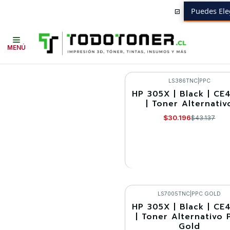
Puedes Ele
Inicio
Toner y tambor
Toner Alternativo
HP
Equipos HP
MFP-M35
MENÚ
LS386TNC
|
PPC
HP 305X | Black | CE
-30%
| Toner Alternativ
Agotado
$30.196
$43.137
VER DETALLES
LS7005TNC
|
PPC GOLD
HP 305X | Black | CE
-30%
| Toner Alternativo 
Gold
Agotado