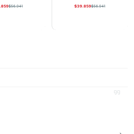
.859
$39.859
$56.941
$56.941
R DETALLES
VER DETALLES