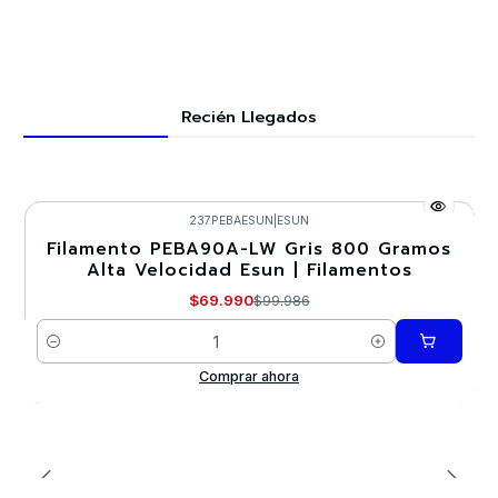
Recién Llegados
237PEBAESUN
|
ESUN
Filamento PEBA90A-LW Gris 800 Gramos
-30%
Alta Velocidad Esun | Filamentos
$69.990
$99.986
Cantidad
Comprar ahora