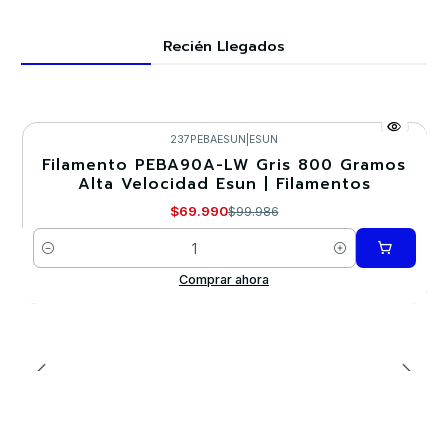
Recién Llegados
237PEBAESUN
|
ESUN
Filamento PEBA90A-LW Gris 800 Gramos
-30%
Alta Velocidad Esun | Filamentos
$69.990
$99.986
Cantidad
Comprar ahora