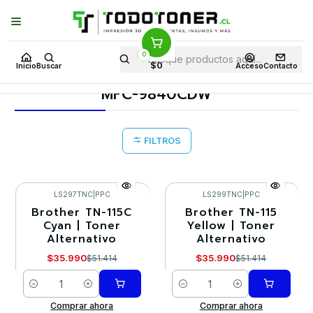
Puedes Elegir: Comprar en
Tienda
·
Despacho
a Todo Chile · Retiro en
Tienda en
24 Horas
0
Inicio
Toner y tambor
Toner Alternativo
BROTHER
$0
Inicio
Buscar
Acceso
Contacto
Equipos BROTHER
MFC-9840CDW
MFC-9840CDW
FILTROS
LS297TNC
|
PPC
LS299TNC
|
PPC
Brother TN-115C
Brother TN-115
-30%
-30%
Cyan | Toner
Yellow | Toner
Alternativo
Alternativo
$35.990
$35.990
$51.414
$51.414
Cantidad
Cantidad
Comprar ahora
Comprar ahora