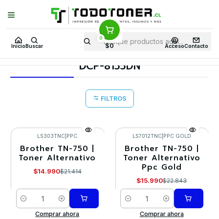
Puedes Elegir: Comprar en
Tienda
·
Despacho
a Todo Chile · Retiro en
Tienda en
24 Horas
0
Inicio
Toner y tambor
Toner Alternativo
BROTHER
$0
Inicio
Buscar
Acceso
Contacto
Equipos BROTHER
DCP-8155DN
DCP-8155DN
FILTROS
LS303TNC
|
PPC
LS7012TNC
|
PPC GOLD
Brother TN-750 |
Brother TN-750 |
-30%
-30%
Toner Alternativo
Toner Alternativo
Ppc Gold
$14.990
$21.414
$15.990
$22.843
Cantidad
Cantidad
Comprar ahora
Comprar ahora