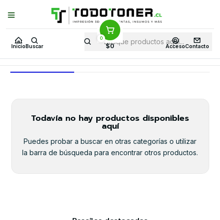
Puedes Elegir: Comprar en
Tienda
·
Despacho
a Todo Chile · Retiro en
Tienda en
24 Horas
0
Inicio
Toner y tambor
Toner Alternativo
HP
Equipos HP
1150N
$0
Inicio
Buscar
Acceso
Contacto
1150N
Todavía no hay productos disponibles
aquí
Puedes probar a buscar en otras categorías o utilizar
la barra de búsqueda para encontrar otros productos.