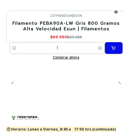
237PEBAESUN
|
ESUN
Filamento PEBA90A-LW Gris 800 Gramos
-30%
Alta Velocidad Esun | Filamentos
$69.990
$99.986
Cantidad
Comprar ahora
🕒 Horario: Lunes a Viernes, 8:45 a
17:50 hrs (continuado)