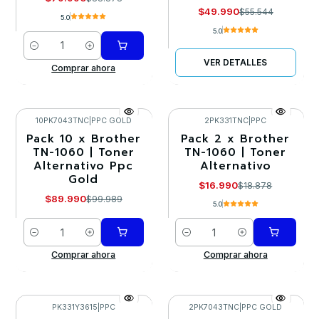
$49.990
$55.544
5.0
5.0
Cantidad
VER DETALLES
Comprar ahora
10PK7043TNC
|
PPC GOLD
2PK331TNC
|
PPC
Pack 10 x Brother
Pack 2 x Brother
-10%
-10%
TN-1060 | Toner
TN-1060 | Toner
Alternativo Ppc
Alternativo
Gold
$16.990
$18.878
$89.990
$99.989
5.0
Cantidad
Cantidad
Comprar ahora
Comprar ahora
PK331Y3615
|
PPC
2PK7043TNC
|
PPC GOLD