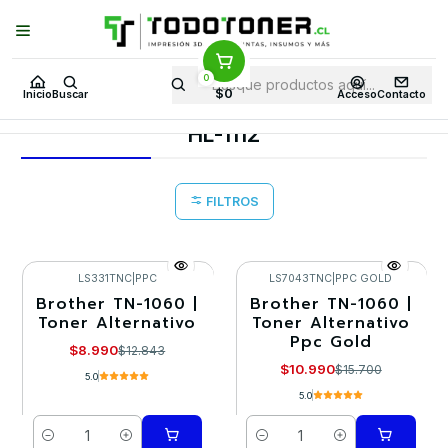
Puedes Elegir: Comprar en
Tienda
·
Despacho
a Todo Chile · Retiro en
Tienda en
24 Horas
0
Inicio
Toner y tambor
Toner Alternativo
BROTHER
$0
Inicio
Buscar
Acceso
Contacto
Equipos BROTHER
HL-1112
HL-1112
FILTROS
LS331TNC
|
PPC
LS7043TNC
|
PPC GOLD
Brother TN-1060 |
Brother TN-1060 |
-30%
-30%
Toner Alternativo
Toner Alternativo
Ppc Gold
$8.990
$12.843
$10.990
$15.700
5.0
5.0
Cantidad
Cantidad