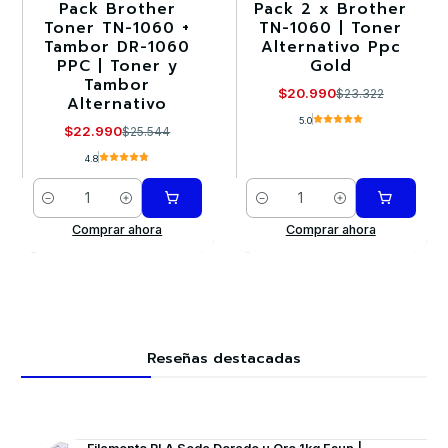
Pack Brother
Pack 2 x Brother
-10%
-10%
Toner TN-1060 +
TN-1060 | Toner
Tambor DR-1060
Alternativo Ppc
PPC | Toner y
Gold
Tambor
$20.990
$23.322
Alternativo
5.0
$22.990
$25.544
4.8
Cantidad
Cantidad
Comprar ahora
Comprar ahora
Reseñas destacadas