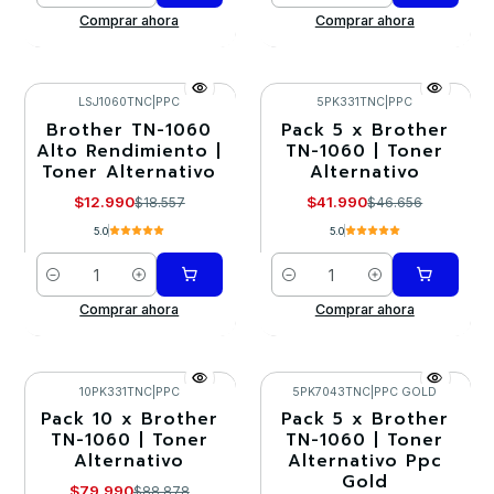
Comprar ahora
Comprar ahora
LSJ1060TNC
|
PPC
5PK331TNC
|
PPC
Brother TN-1060
Pack 5 x Brother
-30%
-10%
Alto Rendimiento |
TN-1060 | Toner
Toner Alternativo
Alternativo
$12.990
$41.990
$18.557
$46.656
5.0
5.0
Cantidad
Cantidad
Comprar ahora
Comprar ahora
10PK331TNC
|
PPC
5PK7043TNC
|
PPC GOLD
Pack 10 x Brother
Pack 5 x Brother
-10%
-10%
TN-1060 | Toner
TN-1060 | Toner
Alternativo
Alternativo Ppc
Agotado
Gold
$79.990
$88.878