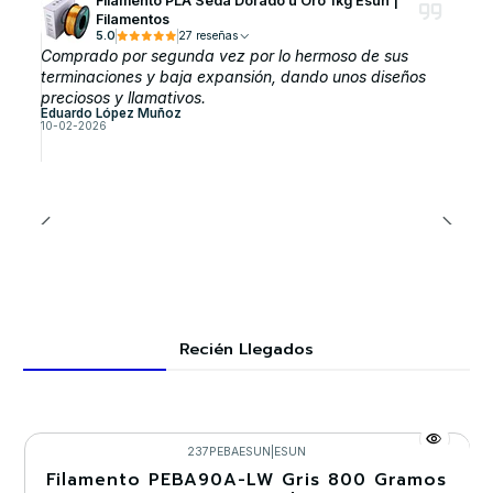
Filamento PLA Seda Dorado u Oro 1kg Esun |
Filamentos
5.0
27 reseñas
Comprado por segunda vez por lo hermoso de sus
terminaciones y baja expansión, dando unos diseños
preciosos y llamativos.
Eduardo López Muñoz
10-02-2026
Recién Llegados
237PEBAESUN
|
ESUN
Filamento PEBA90A-LW Gris 800 Gramos
-30%