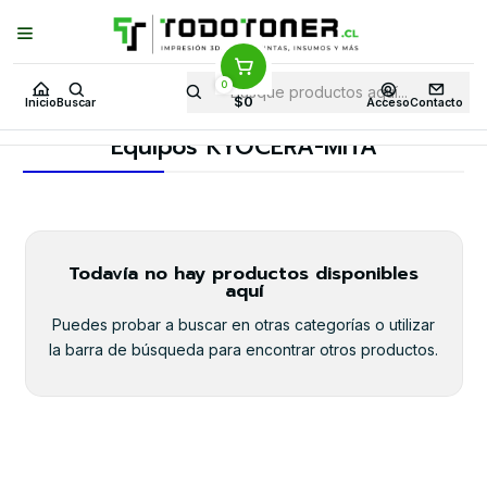
Puedes Elegir: Comprar en
Tienda
·
Despacho
a Todo Chile · Retiro en
Tienda en
24 Horas
0
Inicio
Toner y tambor
Toner Original
KYOCERA-MITA
$0
Inicio
Buscar
Acceso
Contacto
Equipos KYOCERA-MITA
Equipos KYOCERA-MITA
Todavía no hay productos disponibles
aquí
Puedes probar a buscar en otras categorías o utilizar
la barra de búsqueda para encontrar otros productos.