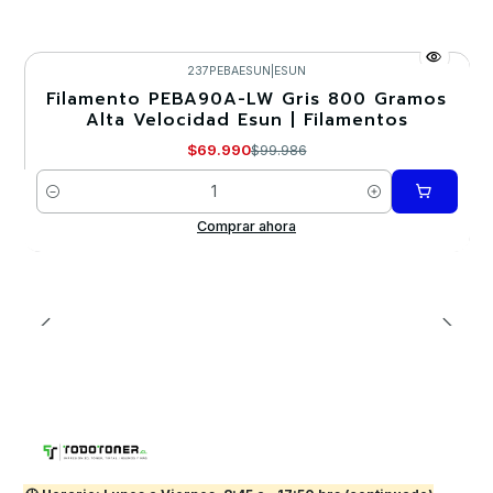
237PEBAESUN
|
ESUN
Filamento PEBA90A-LW Gris 800 Gramos
-30%
Alta Velocidad Esun | Filamentos
$69.990
$99.986
Cantidad
Comprar ahora