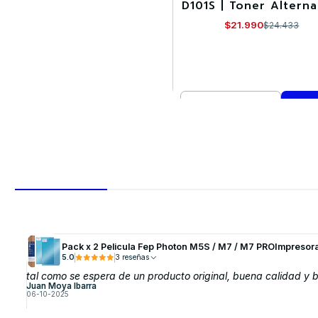
D101S | Toner Alterna
$21.990
$24.433
Cantidad
Comprar ahora
Pack x 2 Pelicula Fep Photon M5S / M7 / M7 PROImpresor
5.0
3 reseñas
tal como se espera de un producto original, buena calidad y
Juan Moya Ibarra
06-10-2025