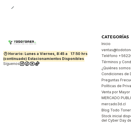
CATEGORÍAS
Inicio
ventas@todotone
🕒 Horario: Lunes a Viernes, 8:45 a
17:50 hrs
Teléfono +562
(continuado) Estacionamientos Disponibles
Términos y Cond
Síguenos
¿Quiénes somos
Condiciones de 
Preguntas Frecu
Políticas de Priv
Venta por Mayor
MERCADO PUBL
mercado3d.cl
Blog Todo Toner |
Stock inicial dis
del Cyber Day de