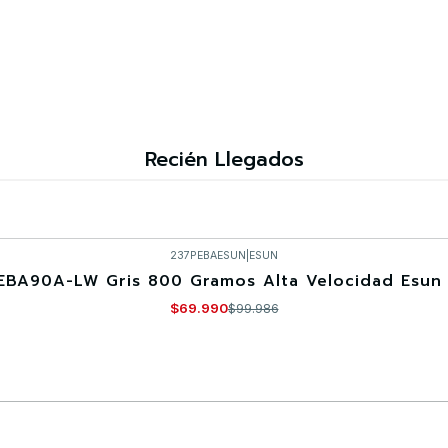
Recién Llegados
237PEBAESUN
|
ESUN
EBA90A-LW Gris 800 Gramos Alta Velocidad Esun 
$69.990
$99.986