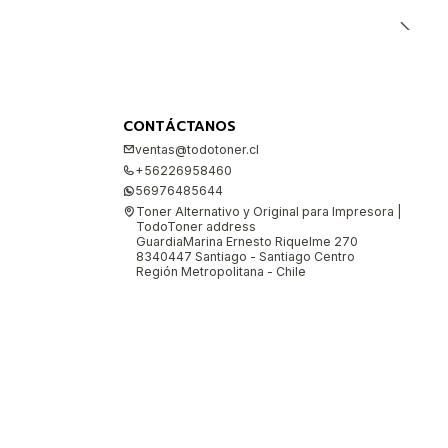
CONTÁCTANOS
ventas@todotoner.cl
+56226958460
56976485644
Toner Alternativo y Original para Impresora |
TodoToner address
GuardiaMarina Ernesto Riquelme 270
8340447 Santiago - Santiago Centro
Región Metropolitana - Chile