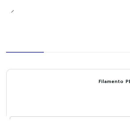
Filamento P
-30%
Cantidad