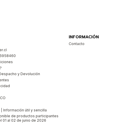
Comprar ahora
INFORMACIÓN
Contacto
r.cl
26958460
iciones
?
Despacho y Devolución
entes
acidad
ICO
 Información útil y sencilla
ponible de productos participantes
l 01 al 02 de junio de 2026