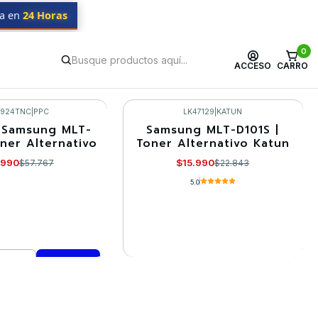
da en
24 Horas
0
ACCESO
CARRO
K924TNC
|
PPC
LK47129
|
KATUN
 Samsung MLT-
Samsung MLT-D101S |
-30%
oner Alternativo
Toner Alternativo Katun
Agotado
.990
$15.990
$57.767
$22.843
5.0
VER DETALLES
mprar ahora