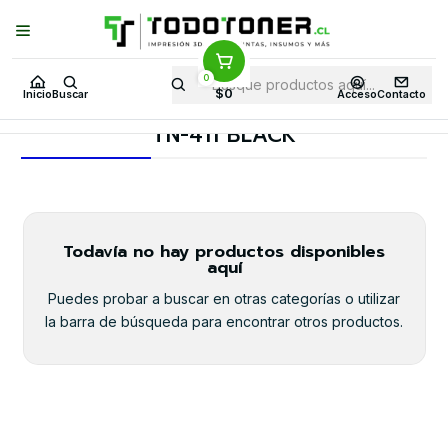
Puedes Elegir: Comprar en
Tienda
·
Despacho
a Todo Chile · Retiro en
Tienda en
24 Horas
0
Inicio
Toner y tambor
Toner Alternativo
BROTHER
$0
Inicio
Buscar
Acceso
Contacto
Insumos BROTHER
TN-411 BLACK
TN-411 BLACK
Todavía no hay productos disponibles
aquí
Puedes probar a buscar en otras categorías o utilizar
la barra de búsqueda para encontrar otros productos.