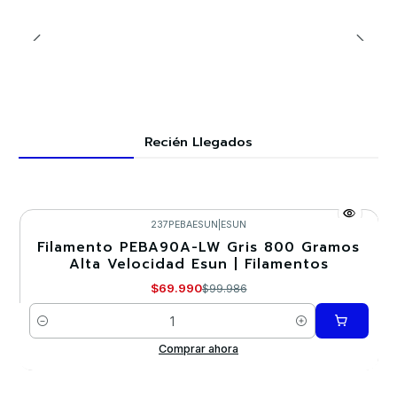
Recién Llegados
237PEBAESUN
|
ESUN
Filamento PEBA90A-LW Gris 800 Gramos
-30%
Alta Velocidad Esun | Filamentos
$69.990
$99.986
Cantidad
Comprar ahora