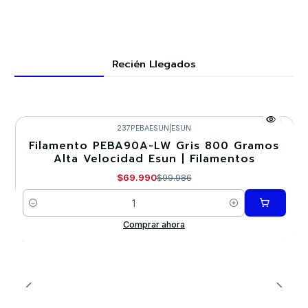
Recién Llegados
237PEBAESUN
|
ESUN
Filamento PEBA90A-LW Gris 800 Gramos
-30%
Alta Velocidad Esun | Filamentos
$69.990
$99.986
Cantidad
Comprar ahora