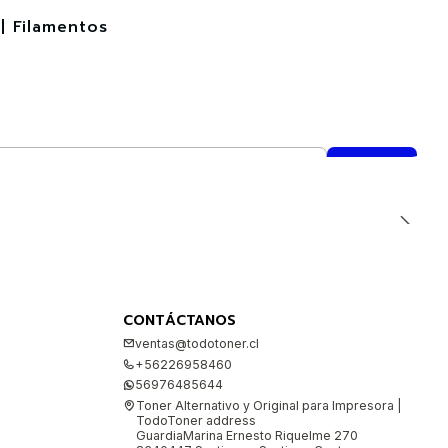
| Filamentos
CONTÁCTANOS
ventas@todotoner.cl
+56226958460
56976485644
Toner Alternativo y Original para Impresora |
TodoToner address
GuardiaMarina Ernesto Riquelme 270