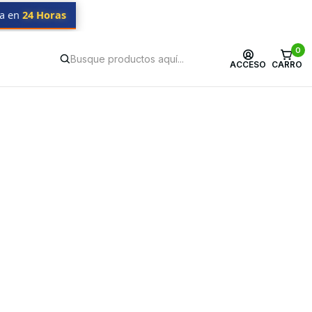
da en
24 Horas
0
ACCESO
CARRO