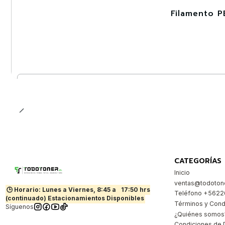
Filamento P
-30%
Nuevo
Cantidad
CATEGORÍAS
Inicio
ventas@todotone
🕒 Horario: Lunes a Viernes, 8:45 a
17:50 hrs
Teléfono +562
(continuado) Estacionamientos Disponibles
Términos y Cond
Síguenos
¿Quiénes somos
Condiciones de 