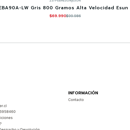
237PEBAESUN
|
ESUN
EBA90A-LW Gris 800 Gramos Alta Velocidad Esun 
$69.990
$99.986
Comprar ahora
INFORMACIÓN
Contacto
r.cl
26958460
iciones
?
Despacho y Devolución