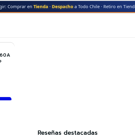
gir: Comprar en
Tienda
·
Despacho
a Todo Chile · Retiro en Tien
ACK
116A BLACK
060A
o
Reseñas destacadas