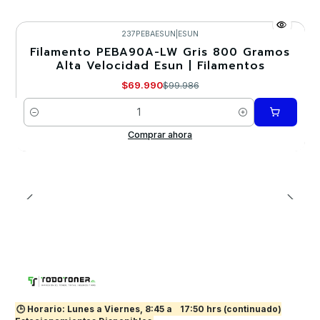
237PEBAESUN
|
ESUN
Filamento PEBA90A-LW Gris 800 Gramos
-30%
Alta Velocidad Esun | Filamentos
Nuevo
$69.990
$99.986
Cantidad
Comprar ahora
🕒 Horario: Lunes a Viernes, 8:45 a
17:50 hrs (continuado)