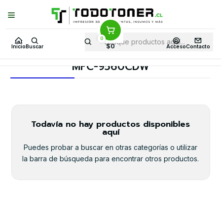
Puedes Elegir: Comprar en
Tienda
·
Despacho
a Todo Chile · Retiro en
Tienda en
24 Horas
0
Inicio
Toner y tambor
Toner Alternativo
BROTHER
$0
Inicio
Buscar
Acceso
Contacto
Equipos BROTHER
MFC-9560CDW
MFC-9560CDW
Todavía no hay productos disponibles
aquí
Puedes probar a buscar en otras categorías o utilizar
la barra de búsqueda para encontrar otros productos.