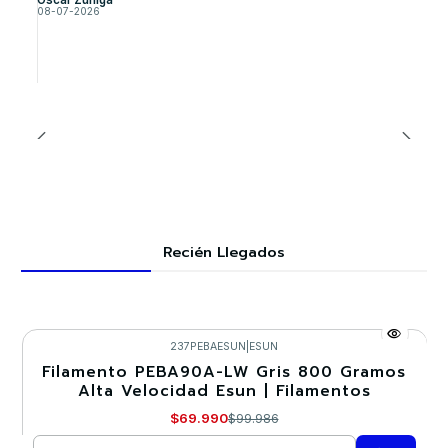
08-07-2026
Recién Llegados
237PEBAESUN
|
ESUN
Filamento PEBA90A-LW Gris 800 Gramos
-30%
Alta Velocidad Esun | Filamentos
$69.990
$99.986