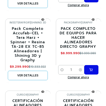
Cantidad
VER DETALLES
Comprar ahora
IM3DTERAYRGR1
|
SHINING 3D
PACKGRAPHY
|
GRAPHY
Pack Completo
PACK COMPLETO
-10%
-10%
Accufab-CEL +
DE EQUIPOS PARA
Tera Harz +
HACER
Agotado
Spinner + Resina
ALINEADORES
TA-28 EX TC-85
DIRECTO GRAPHY
Alineadores |
$8.999.990
$9.999.989
Shining 3D y
Graphy
$9.299.990
$10.333.322
Cantidad
VER DETALLES
Comprar ahora
CURSO9
|
GRAPHY
CURSO10
|
GRAPHY
CERTIFICACIÓN
CERTIFICACIÓN
-30%
-30%
ALINEADORES
ALINEADORES