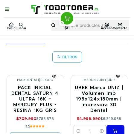
Puedes Elegir: Comprar en
Tienda
·
Despacho
a Todo Chile · Retiro en
Tienda en
24 Horas
0
Inicio
Todo 3D
Impresoras 3D
DE RESINA DENTAL
$0
Inicio
Buscar
Acceso
Contacto
DE RESINA DENTAL
FILTROS
PACKDENTAL1
|
ELEGOO
IM3DUNIZUBEE
|
UNIZ
PACK INICIAL
UBEE Marca UNIZ |
-10%
-20%
DENTAL SATURN 4
Volumen Imp
ULTRA 16K +
198x124x180mm |
Agotado
MERCURY PLUS +
Impresora 3D
RESINA 1KG GRIS
Dental
$709.990
$4.999.990
$788.878
$6.249.988
5.0