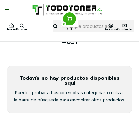
Puedes Elegir: Comprar en
Tienda
·
Despacho
a Todo Chile · Retiro en
Tienda en
24 Horas
0
Inicio
Toner y tambor
Toner Alternativo
CANON
$0
Inicio
Buscar
Acceso
Contacto
Equipos CANON
4051
4051
Todavía no hay productos disponibles
aquí
Puedes probar a buscar en otras categorías o utilizar
la barra de búsqueda para encontrar otros productos.