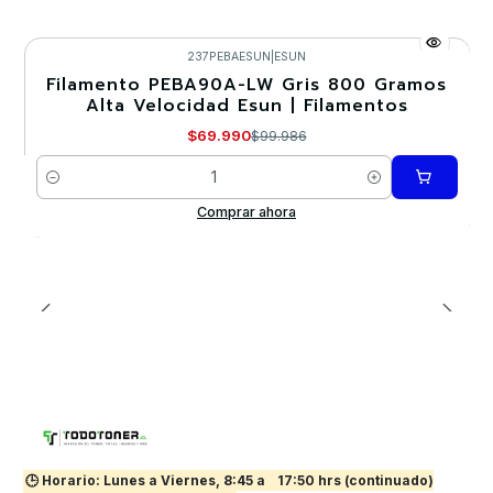
237PEBAESUN
|
ESUN
Filamento PEBA90A-LW Gris 800 Gramos
-30%
Alta Velocidad Esun | Filamentos
$69.990
$99.986
Cantidad
Comprar ahora
🕒 Horario: Lunes a Viernes, 8:45 a
17:50 hrs (continuado)