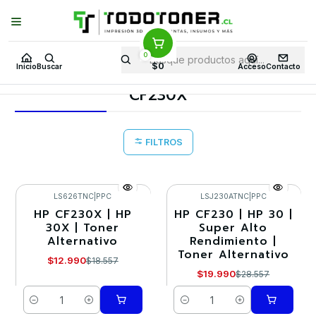
Puedes Elegir: Comprar en
Tienda
·
Despacho
a Todo Chile · Retiro en
Tienda en
24 Horas
0
Inicio
Toner y tambor
Toner Alternativo
HP
Insumos HP
$0
Inicio
Buscar
Acceso
Contacto
CF230X
CF230X
FILTROS
LS626TNC
|
PPC
LSJ230ATNC
|
PPC
HP CF230X | HP
HP CF230 | HP 30 |
-30%
-30%
30X | Toner
Super Alto
Alternativo
Rendimiento |
Toner Alternativo
$12.990
$18.557
$19.990
$28.557
Cantidad
Cantidad