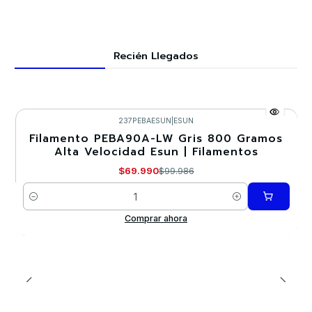
Recién Llegados
237PEBAESUN
|
ESUN
Filamento PEBA90A-LW Gris 800 Gramos
-30%
Alta Velocidad Esun | Filamentos
$69.990
$99.986
Cantidad
Comprar ahora