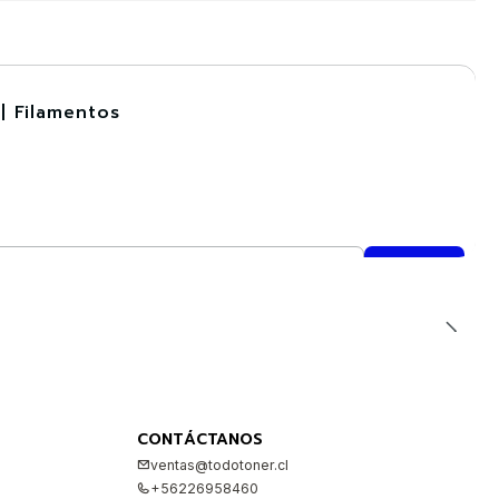
| Filamentos
CONTÁCTANOS
ventas@todotoner.cl
+56226958460