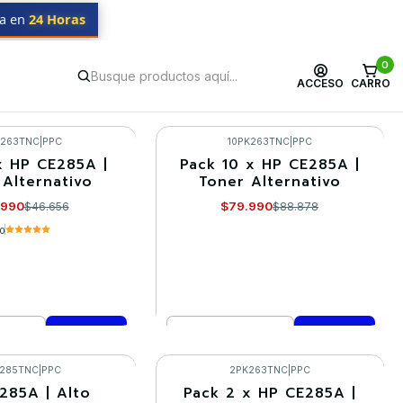
da en
24 Horas
0
ACCESO
CARRO
K263TNC
|
PPC
10PK263TNC
|
PPC
x HP CE285A |
Pack 10 x HP CE285A |
-10%
 Alternativo
Toner Alternativo
.990
$79.990
$46.656
$88.878
.0
Cantidad
mprar ahora
Comprar ahora
J285TNC
|
PPC
2PK263TNC
|
PPC
285A | Alto
Pack 2 x HP CE285A |
-10%