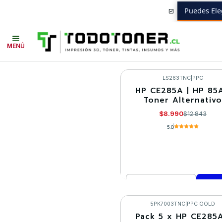
Puedes Ele
Inicio
Toner y tambor
Toner Alternativo
HP
Equipos HP
P1212
MENÚ
LS263TNC
|
PPC
HP CE285A | HP 85A
-30%
Toner Alternativo
$8.990
$12.843
5.0
Cantidad
Comprar ahora
5PK7003TNC
|
PPC GOLD
Pack 5 x HP CE285A
-10%