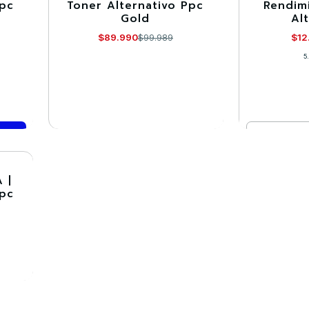
Ppc
Toner Alternativo Ppc
Rendim
Gold
Al
Agotado
$89.990
$12
$99.989
5
Cantidad
VER DETALLES
Co
 |
Ppc