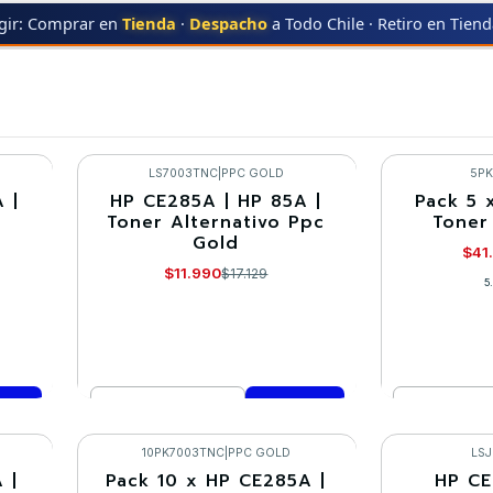
gir: Comprar en
Tienda
·
Despacho
a Todo Chile · Retiro en Tien
P1212
LS7003TNC
|
PPC GOLD
5P
 |
HP CE285A | HP 85A |
Pack 5 
-30%
-10%
Toner Alternativo Ppc
Toner
Gold
$41
$11.990
$17.129
5
Cantidad
Cantidad
Comprar ahora
Co
10PK7003TNC
|
PPC GOLD
LS
 |
Pack 10 x HP CE285A |
HP CE
-10%
-30%