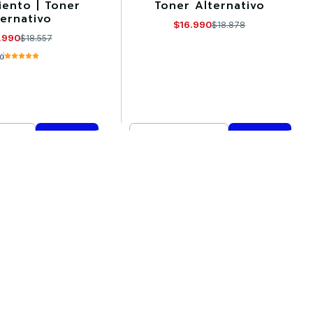
iento | Toner
Toner Alternativo
ternativo
$16.990
$18.878
.990
$18.557
.0
Cantidad
mprar ahora
Comprar ahora