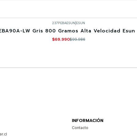
237PEBAESUN
|
ESUN
EBA90A-LW Gris 800 Gramos Alta Velocidad Esun 
$69.990
$99.986
Comprar ahora
INFORMACIÓN
Contacto
r.cl