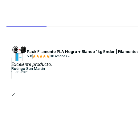
Pack Filamento PLA Negro + Blanco 1kg Ender | Filamento
5.0
38 reseñas
Excelente producto.
Rodrigo San Martin
15-10-2025