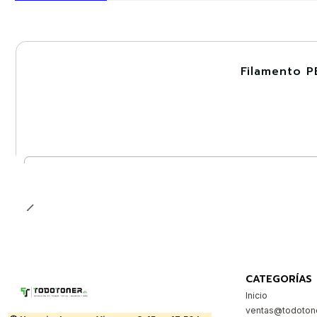
Filamento P
-30%
Cantidad
CATEGORÍAS
Inicio
ventas@todotone