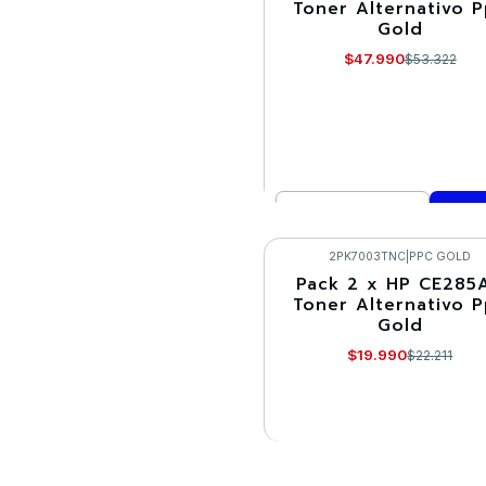
Toner Alternativo 
Gold
$47.990
$53.322
Cantidad
Comprar ahora
2PK7003TNC
|
PPC GOLD
Pack 2 x HP CE285A
-10%
Toner Alternativo 
Gold
Agotado
$19.990
$22.211
VER DETALLES