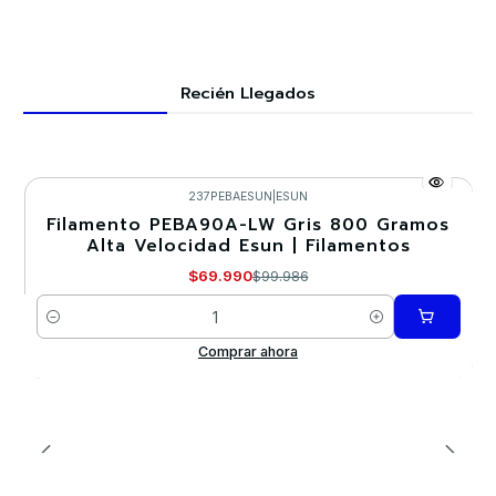
Recién Llegados
237PEBAESUN
|
ESUN
Filamento PEBA90A-LW Gris 800 Gramos
-30%
Alta Velocidad Esun | Filamentos
$69.990
$99.986
Cantidad
Comprar ahora