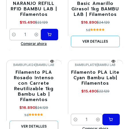
NARANJO REFILL
Basic Amarillo
RFID BAMBU LAB |
Girasol 1kg BAMBU
Agotado
Filamentos
LAB | Filamentos
$15.490
$16.890
$22.129
$24.129
5.0
Cantidad
VER DETALLES
Comprar ahora
BAMBUPLA124
|
BAMBU LAB
BAMBUPLA178
|
BAMBU LAB
Filamento PLA
Filamento PLA Lite
-30%
-30%
Rosado Intenso
Cyan Bambu Lab|
con Carrete
Filamentos
Agotado
Reutilizable 1kg
$15.490
$22.129
Bambu Lab |
Filamentos
$16.890
$24.129
5.0
Cantidad
VER DETALLES
Comprar ahora