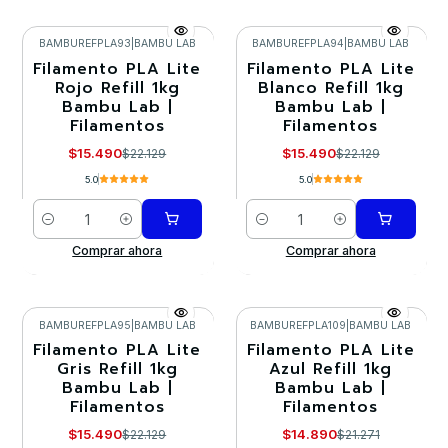
BAMBUREFPLA93
|
BAMBU LAB
BAMBUREFPLA94
|
BAMBU LAB
Filamento PLA Lite
Filamento PLA Lite
-30%
-30%
Rojo Refill 1kg
Blanco Refill 1kg
Bambu Lab |
Bambu Lab |
Filamentos
Filamentos
$15.490
$15.490
$22.129
$22.129
5.0
5.0
Cantidad
Cantidad
Comprar ahora
Comprar ahora
BAMBUREFPLA95
|
BAMBU LAB
BAMBUREFPLA109
|
BAMBU LAB
Filamento PLA Lite
Filamento PLA Lite
-30%
-30%
Gris Refill 1kg
Azul Refill 1kg
Bambu Lab |
Bambu Lab |
Filamentos
Filamentos
$15.490
$14.890
$22.129
$21.271