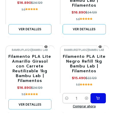
Bambu Lab |
$16.890
$24.129
Filamentos
5.0
$16.890
$24.129
5.0
VER DETALLES
VER DETALLES
BAMBUPLA120
|
BAMBU LAB
BAMBUREFPLA92
|
BAMBU LAB
Filamento PLA Lite
Filamento PLA Lite
-30%
-30%
Amarillo Girasol
Negro Refill 1kg
con Carrete
Bambu Lab |
Agotado
Reutilizable 1kg
Filamentos
Bambu Lab |
$15.490
$22.129
Filamentos
5.0
$16.890
$24.129
5.0
Cantidad
VER DETALLES
Comprar ahora