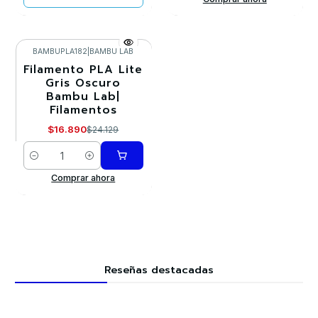
BAMBUPLA182
|
BAMBU LAB
Filamento PLA Lite
-30%
Gris Oscuro
Bambu Lab|
Filamentos
$16.890
$24.129
Cantidad
Comprar ahora
Reseñas destacadas