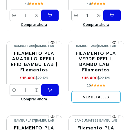
5.0
5.0
Cantidad
Cantidad
Comprar ahora
Comprar ahora
BAMBUPLA99
|
BAMBU LAB
BAMBUPLA98
|
BAMBU LAB
FILAMENTO PLA
FILAMENTO PLA
-30%
-30%
AMARILLO REFILL
VERDE REFILL
RFID BAMBU LAB |
BAMBU LAB |
Agotado
Filamentos
Filamentos
$15.490
$15.490
$22.129
$22.129
5.0
Cantidad
VER DETALLES
Comprar ahora
BAMBUPLA97
|
BAMBU LAB
BAMBUMATE32
|
BAMBU LAB
FILAMENTO PLA
Filamento PLA
-30%
-30%