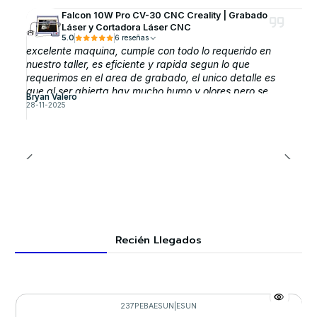
Falcon 10W Pro CV-30 CNC Creality | Grabado
Láser y Cortadora Láser CNC
5.0
6 reseñas
excelente maquina, cumple con todo lo requerido en
nuestro taller, es eficiente y rapida segun lo que
requerimos en el area de grabado, el unico detalle es
que al ser abierta hay mucho humo y olores pero se
Bryan Valero
puede solucionar comprando la cubierta protectora que
28-11-2025
esperamos adquirirla pronto.
Recién Llegados
237PEBAESUN
|
ESUN