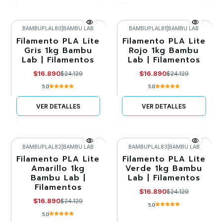
BAMBUPLAL80
|
BAMBU LAB
BAMBUPLAL81
|
BAMBU LAB
Filamento PLA Lite
Filamento PLA Lite
-30%
-30%
Gris 1kg Bambu
Rojo 1kg Bambu
Lab | Filamentos
Lab | Filamentos
Agotado
Llega el 20/09/2026
$16.890
$16.890
$24.129
$24.129
5.0
5.0
VER DETALLES
VER DETALLES
BAMBUPLAL82
|
BAMBU LAB
BAMBUPLAL83
|
BAMBU LAB
Filamento PLA Lite
Filamento PLA Lite
-30%
-30%
Amarillo 1kg
Verde 1kg Bambu
Bambu Lab |
Lab | Filamentos
Llega el 20/09/2026
Llega el 20/09/2026
Filamentos
$16.890
$24.129
$16.890
$24.129
5.0
5.0