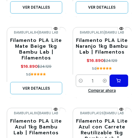
VER DETALLES
VER DETALLES
BAMBUPLAL84
|
BAMBU LAB
BAMBUPLAL85
|
BAMBU LAB
Filamento PLA Lite
Filamento PLA Lite
-30%
-30%
Mate Beige 1kg
Naranjo 1kg Bambu
Bambu Lab |
Lab | Filamentos
Llega el 20/09/2026
Filamentos
$16.890
$24.129
$16.890
$24.129
5.0
5.0
Cantidad
VER DETALLES
Comprar ahora
BAMBUPLAL86
|
BAMBU LAB
BAMBUPLA126
|
BAMBU LAB
Filamento PLA Lite
Filamento PLA Lite
-30%
-30%
Azul 1kg Bambu
Azul con Carrete
Lab | Filamentos
Reutilizable 1kg
Agotado
Agotado