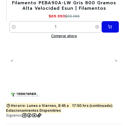
Filamento PEBA90A-LW Gris 800 Gramos
-30%
Alta Velocidad Esun | Filamentos
$69.990
$99.986
Cantidad
Comprar ahora
🕒 Horario: Lunes a Viernes, 8:45 a
17:50 hrs (continuado)
Estacionamientos Disponibles
Síguenos