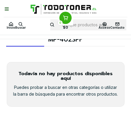
Puedes Elegir: Comprar en
Tienda
·
Despacho
a Todo Chile · Retiro en
Tienda en
24 Horas
0
Inicio
Toner y tambor
Toner Original
RICOH
Equipos RICOH
$0
Inicio
Buscar
Acceso
Contacto
MP-402SPF
MP-402SPF
Todavía no hay productos disponibles
aquí
Puedes probar a buscar en otras categorías o utilizar
la barra de búsqueda para encontrar otros productos.