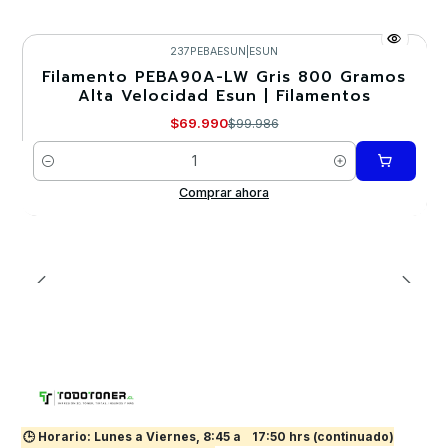
237PEBAESUN
|
ESUN
Filamento PEBA90A-LW Gris 800 Gramos
-30%
Alta Velocidad Esun | Filamentos
$69.990
$99.986
Cantidad
Comprar ahora
🕒 Horario: Lunes a Viernes, 8:45 a
17:50 hrs (continuado)