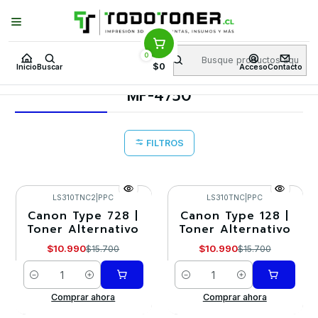
Puedes Elegir: Comprar en
Tienda
·
Despacho
a Todo Chile · Retiro en
Tienda en
24 Horas
0
Inicio
Toner y tambor
Toner Alternativo
CANON
$0
Inicio
Buscar
Acceso
Contacto
Equipos CANON
MF-4750
MF-4750
FILTROS
LS310TNC2
|
PPC
LS310TNC
|
PPC
Canon Type 728 |
Canon Type 128 |
-30%
-30%
Toner Alternativo
Toner Alternativo
$10.990
$10.990
$15.700
$15.700
Cantidad
Cantidad
Comprar ahora
Comprar ahora