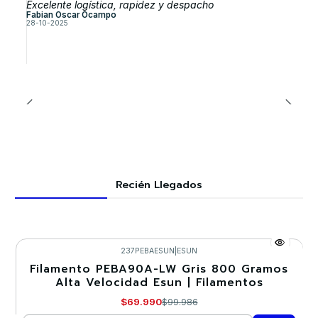
Excelente logística, rapidez y despacho
Fabian Oscar Ocampo
28-10-2025
Recién Llegados
237PEBAESUN
|
ESUN
Filamento PEBA90A-LW Gris 800 Gramos
-30%
Alta Velocidad Esun | Filamentos
$69.990
$99.986