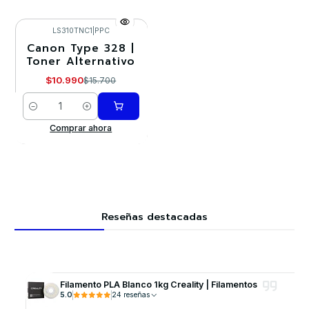
LS310TNC1
|
PPC
Canon Type 328 |
-30%
Toner Alternativo
$10.990
$15.700
Cantidad
Comprar ahora
Reseñas destacadas
Filamento PLA Blanco 1kg Creality | Filamentos
5.0
24 reseñas