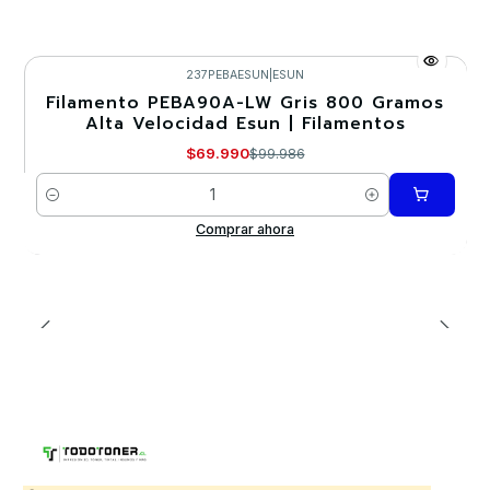
237PEBAESUN
|
ESUN
Filamento PEBA90A-LW Gris 800 Gramos
-30%
Alta Velocidad Esun | Filamentos
$69.990
$99.986
Cantidad
Comprar ahora