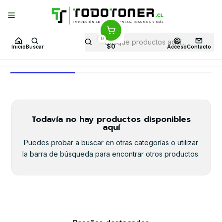
Puedes Elegir: Comprar en
Tienda
·
Despacho
a Todo Chile · Retiro en
Tienda en
24 Horas
0
Inicio
Todo 3D
Impresoras 3D
DE GREDA ARCILLA CERÁMICA
$0
Inicio
Buscar
Acceso
Contacto
DE GREDA ARCILLA CERÁMICA
Todavía no hay productos disponibles
aquí
Puedes probar a buscar en otras categorías o utilizar
la barra de búsqueda para encontrar otros productos.