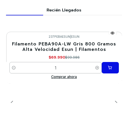
Recién Llegados
237PEBAESUN
|
ESUN
Filamento PEBA90A-LW Gris 800 Gramos
-30%
Alta Velocidad Esun | Filamentos
$69.990
$99.986
Cantidad
Comprar ahora