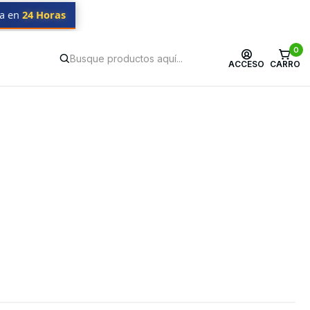
da en
24 Horas
0
ACCESO
CARRO