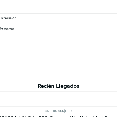
a Precisión
la carpa
Recién Llegados
237PEBAESUN
|
ESUN