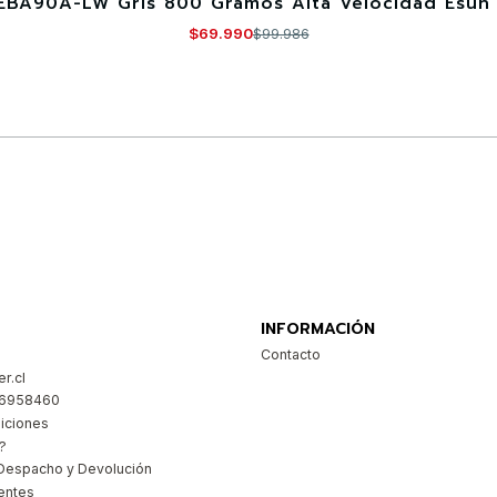
EBA90A-LW Gris 800 Gramos Alta Velocidad Esun 
$69.990
$99.986
Comprar ahora
INFORMACIÓN
Contacto
r.cl
26958460
iciones
?
Despacho y Devolución
entes