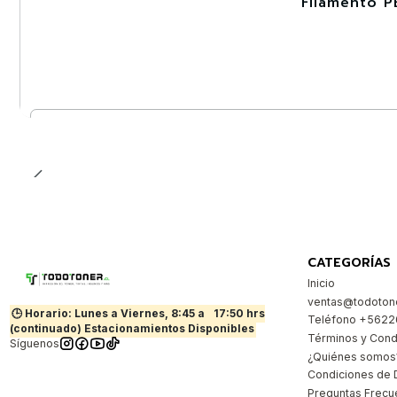
Filamento P
-30%
Cantidad
CATEGORÍAS
Inicio
ventas@todotone
🕒 Horario: Lunes a Viernes, 8:45 a
17:50 hrs
Teléfono +562
(continuado) Estacionamientos Disponibles
Términos y Cond
Síguenos
¿Quiénes somos
Condiciones de 
Preguntas Frecu