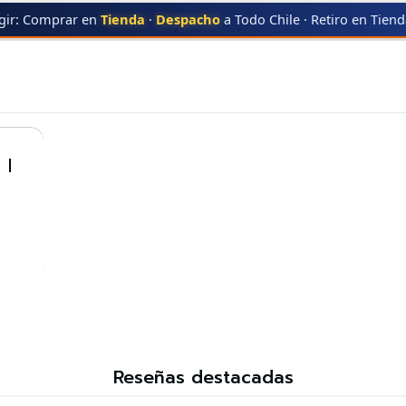
gir: Comprar en
Tienda
·
Despacho
a Todo Chile · Retiro en Tien
UNG
ML-1620
ML-1620
 |
Reseñas destacadas