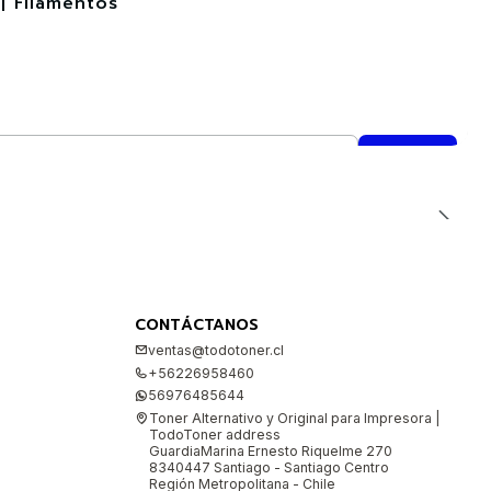
| Filamentos
CONTÁCTANOS
ventas@todotoner.cl
+56226958460
56976485644
Toner Alternativo y Original para Impresora |
TodoToner address
GuardiaMarina Ernesto Riquelme 270
8340447 Santiago - Santiago Centro
Región Metropolitana - Chile