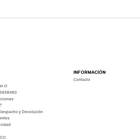
Comprar ahora
INFORMACIÓN
Contacto
r.cl
26958460
iciones
?
Despacho y Devolución
entes
acidad
ICO