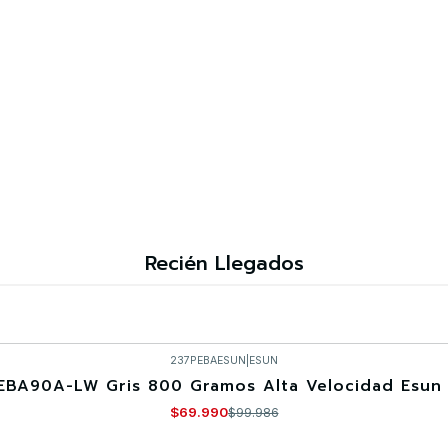
Recién Llegados
237PEBAESUN
|
ESUN
EBA90A-LW Gris 800 Gramos Alta Velocidad Esun 
$69.990
$99.986