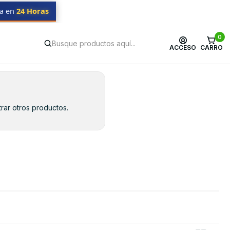
da en
24 Horas
0
ACCESO
CARRO
rar otros productos.