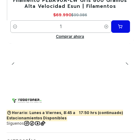
Filamento PEBA90A-LW Gris 800 Gramos
-30%
Alta Velocidad Esun | Filamentos
Nuevo
$69.990
$99.986
Cantidad
Comprar ahora
🕒 Horario: Lunes a Viernes, 8:45 a
17:50 hrs (continuado)
Estacionamientos Disponibles
Síguenos