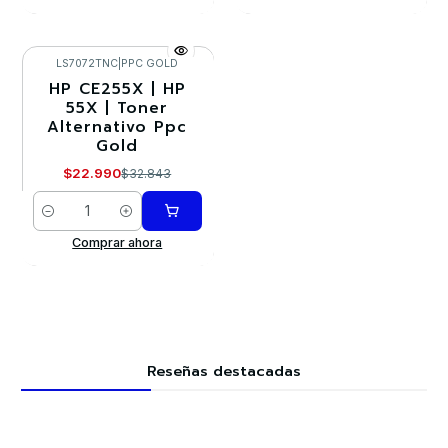
LS7072TNC
|
PPC GOLD
HP CE255X | HP
-30%
55X | Toner
Alternativo Ppc
Gold
$22.990
$32.843
Cantidad
Comprar ahora
Reseñas destacadas