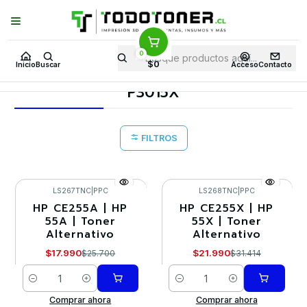
Puedes Elegir: Comprar en
Tienda
·
Despacho
a Todo Chile · Retiro en
Tienda en
24 Horas
0
Inicio
Toner y tambor
Toner Alternativo
HP
Equipos HP
$0
Inicio
Buscar
Acceso
Contacto
P3015X
P3015X
FILTROS
LS267TNC
|
PPC
LS268TNC
|
PPC
HP CE255A | HP
HP CE255X | HP
-30%
-30%
55A | Toner
55X | Toner
Alternativo
Alternativo
$17.990
$21.990
$25.700
$31.414
Cantidad
Cantidad
Comprar ahora
Comprar ahora