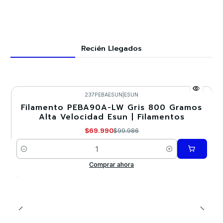
Recién Llegados
237PEBAESUN
|
ESUN
Filamento PEBA90A-LW Gris 800 Gramos
-30%
Alta Velocidad Esun | Filamentos
Nuevo
$69.990
$99.986
Cantidad
Comprar ahora