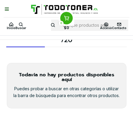
Puedes Elegir: Comprar en
Tienda
·
Despacho
a Todo Chile · Retiro en
Tienda en
24 Horas
0
Inicio
Toner y tambor
Toner Alternativo
TOSHIBA
$0
Inicio
Buscar
Acceso
Contacto
Equipos TOSHIBA
720
720
Todavía no hay productos disponibles
aquí
Puedes probar a buscar en otras categorías o utilizar
la barra de búsqueda para encontrar otros productos.