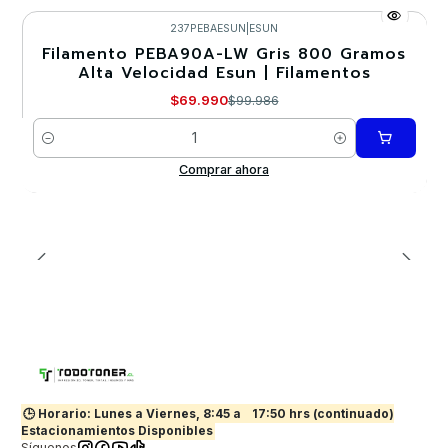
237PEBAESUN
|
ESUN
Filamento PEBA90A-LW Gris 800 Gramos
-30%
Alta Velocidad Esun | Filamentos
Nuevo
$69.990
$99.986
Cantidad
Comprar ahora
🕒 Horario: Lunes a Viernes, 8:45 a
17:50 hrs (continuado)
Estacionamientos Disponibles
Síguenos