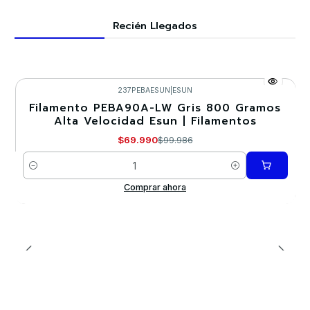
Recién Llegados
237PEBAESUN
|
ESUN
Filamento PEBA90A-LW Gris 800 Gramos
-30%
Alta Velocidad Esun | Filamentos
$69.990
$99.986
Cantidad
Comprar ahora