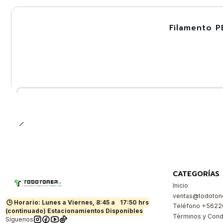
Filamento P
-30%
Nuevo
Cantidad
CATEGORÍAS
Inicio
ventas@todotone
🕒 Horario: Lunes a Viernes, 8:45 a
17:50 hrs
Teléfono +562
(continuado) Estacionamientos Disponibles
Términos y Cond
Síguenos