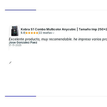
Kobra S1 Combo Multicolor Anycubic | Tamaño Imp 250x
5.0
22 reseñas
Excelente producto, muy recomendable. he impreso varios proy
Jose Gonzalez Paez
17-11-2025