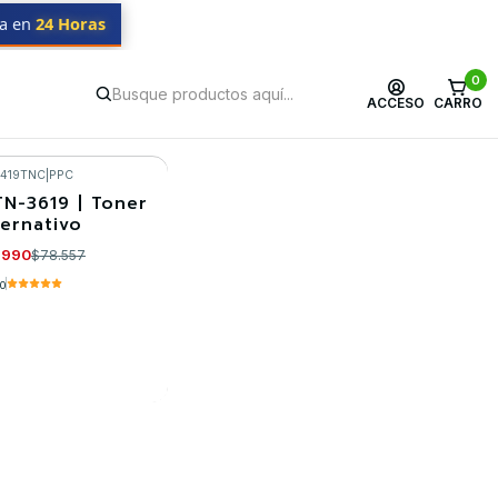
da en
24 Horas
0
ACCESO
CARRO
1419TNC
|
PPC
TN-3619 | Toner
ternativo
.990
$78.557
.0
R DETALLES