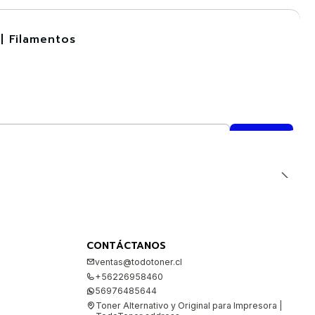
| Filamentos
CONTÁCTANOS
ventas@todotoner.cl
+56226958460
56976485644
Toner Alternativo y Original para Impresora |