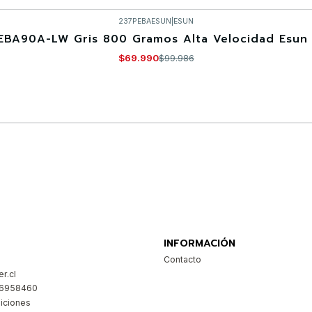
237PEBAESUN
|
ESUN
EBA90A-LW Gris 800 Gramos Alta Velocidad Esun 
$69.990
$99.986
Comprar ahora
INFORMACIÓN
Contacto
r.cl
26958460
iciones