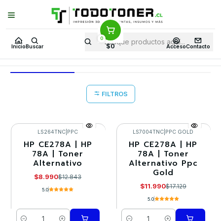
Puedes Elegir: Comprar en
Tienda
·
Despacho
a Todo Chile · Retiro en
Tienda en
24 Horas
0
Inicio
Toner y tambor
Toner Alternativo
HP
Equipos HP
P1609
$0
Inicio
Buscar
Acceso
Contacto
P1609
FILTROS
LS264TNC
|
PPC
LS7004TNC
|
PPC GOLD
HP CE278A | HP
HP CE278A | HP
-30%
-30%
78A | Toner
78A | Toner
Alternativo
Alternativo Ppc
Gold
$8.990
$12.843
$11.990
$17.129
5.0
5.0