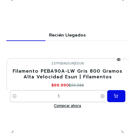
Recién Llegados
237PEBAESUN
|
ESUN
Filamento PEBA90A-LW Gris 800 Gramos
-30%
Alta Velocidad Esun | Filamentos
Nuevo
$69.990
$99.986
Cantidad
Comprar ahora