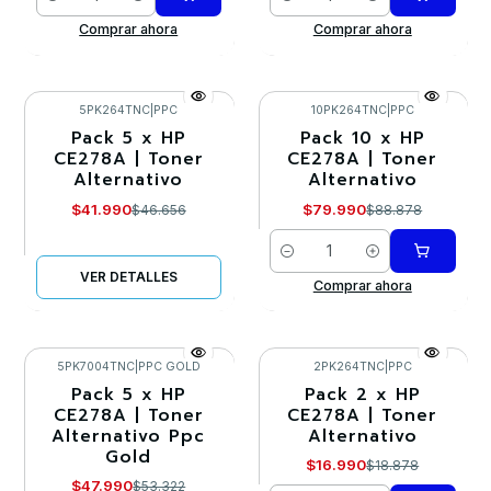
Cantidad
Cantidad
Comprar ahora
Comprar ahora
5PK264TNC
|
PPC
10PK264TNC
|
PPC
Pack 5 x HP
Pack 10 x HP
-10%
-10%
CE278A | Toner
CE278A | Toner
Alternativo
Alternativo
Agotado
$41.990
$79.990
$46.656
$88.878
Cantidad
VER DETALLES
Comprar ahora
5PK7004TNC
|
PPC GOLD
2PK264TNC
|
PPC
Pack 5 x HP
Pack 2 x HP
-10%
-10%
CE278A | Toner
CE278A | Toner
Alternativo Ppc
Alternativo
Agotado
Gold
$16.990
$18.878
$47.990
$53.322