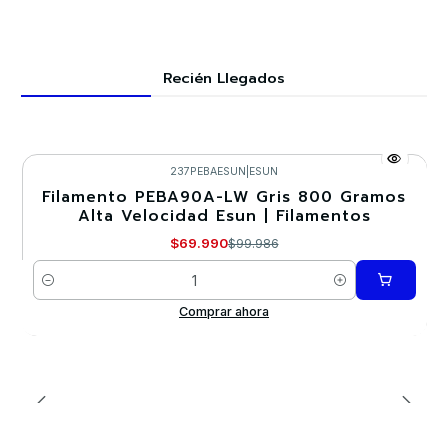
Recién Llegados
237PEBAESUN
|
ESUN
Filamento PEBA90A-LW Gris 800 Gramos
-30%
Alta Velocidad Esun | Filamentos
$69.990
$99.986
Cantidad
Comprar ahora