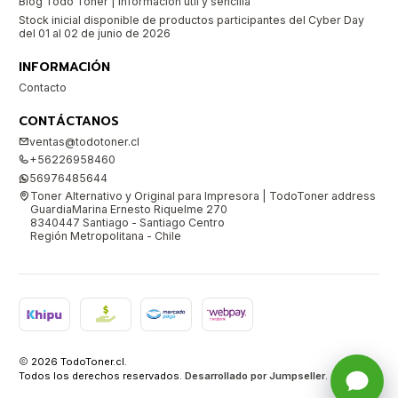
Blog Todo Toner | Información útil y sencilla
Stock inicial disponible de productos participantes del Cyber Day
del 01 al 02 de junio de 2026
INFORMACIÓN
Contacto
CONTÁCTANOS
ventas@todotoner.cl
+56226958460
56976485644
Toner Alternativo y Original para Impresora | TodoToner address
GuardiaMarina Ernesto Riquelme 270
8340447 Santiago - Santiago Centro
Región Metropolitana - Chile
2026 TodoToner.cl.
Todos los derechos reservados.
Desarrollado por Jumpseller
.