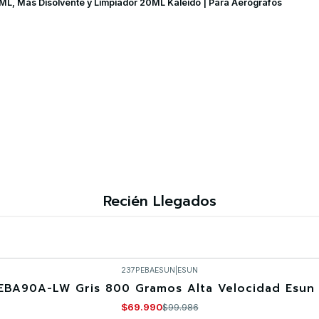
 20ML, Más Disolvente y Limpiador 20ML Kaleido | Para Aerógrafos
Recién Llegados
237PEBAESUN
|
ESUN
EBA90A-LW Gris 800 Gramos Alta Velocidad Esun 
$69.990
$99.986