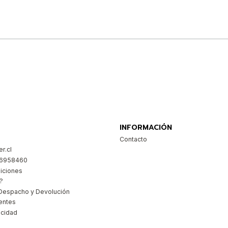
Comprar ahora
INFORMACIÓN
Contacto
r.cl
26958460
iciones
?
Despacho y Devolución
entes
acidad