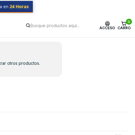
da en
24 Horas
0
ACCESO
CARRO
rar otros productos.