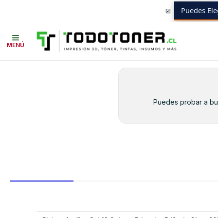
Puedes Ele
Inicio
Toner y tambor
Toner Original
BROTHER
Insumos BROTHER
MENÚ
Puedes probar a bus