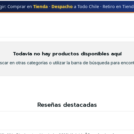
gir: Comprar en
Tienda
·
Despacho
a Todo Chile · Retiro en Tien
TN-780
TN-780
Todavía no hay productos disponibles aquí
car en otras categorías o utilizar la barra de búsqueda para encont
Reseñas destacadas