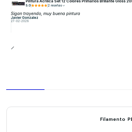
Pintura Acrílica Set 12 Colores Primarios Brillante Gloss
5.0
2 reseñas
Sigan trayendo, muy buena pintura
Javier Gonzalez
27-02-2026
Filamento P
-30%