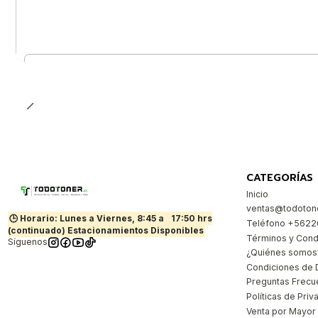
Cantidad
CATEGORÍAS
Inicio
ventas@todotone
🕒 Horario: Lunes a Viernes, 8:45 a
17:50 hrs
Teléfono +562
(continuado) Estacionamientos Disponibles
Términos y Cond
Síguenos
¿Quiénes somos
Condiciones de 
Preguntas Frecu
Políticas de Priv
Venta por Mayor