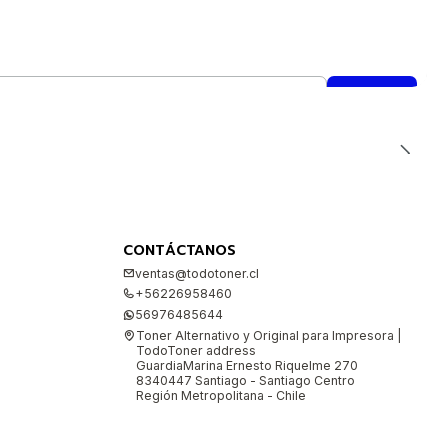
CONTÁCTANOS
ventas@todotoner.cl
+56226958460
56976485644
Toner Alternativo y Original para Impresora |
TodoToner address
GuardiaMarina Ernesto Riquelme 270
8340447 Santiago - Santiago Centro
Región Metropolitana - Chile