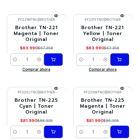
PF221MTNO
|
BROTHER
PF221YTNO
|
BROTHER
Brother TN-221
Brother TN-221
-5%
-5%
Magenta | Toner
Yellow | Toner
Original
Original
$63.990
$63.990
$67.358
$67.358
Cantidad
Cantidad
Comprar ahora
Comprar ahora
PF225CTNO
|
BROTHER
PF225MTNO
|
BROTHER
Brother TN-225
Brother TN-225
-5%
-5%
Cyan | Toner
Magenta | Toner
Original
Original
$81.990
$81.990
$86.305
$86.305
Cantidad
Cantidad