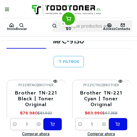
Puedes Elegir: Comprar en
Tienda
·
Despacho
a Todo Chile · Retiro en
Tienda en
24 Horas
0
Inicio
Toner y tambor
Toner Original
BROTHER
$0
Inicio
Buscar
Acceso
Contacto
Equipos BROTHER
MFC-9130
MFC-9130
FILTROS
PF221BTNO
|
BROTHER
PF221CTNO
|
BROTHER
Brother TN-221
Brother TN-221
-5%
-5%
Black | Toner
Cyan | Toner
Original
Original
$76.980
$63.990
$81.032
$67.358
Cantidad
Cantidad
Comprar ahora
Comprar ahora