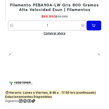
Filamento PEBA90A-LW Gris 800 Gramos
-30%
Alta Velocidad Esun | Filamentos
$69.990
$99.986
Cantidad
Comprar ahora
🕒 Horario: Lunes a Viernes, 8:45 a
17:50 hrs (continuado)
Estacionamientos Disponibles
Síguenos