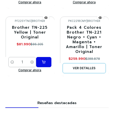
Comprar ahora
Comprar ahora
PF225YTNO
|
BROTHER
PKC221BCMY
|
BROTHER
Brother TN-225
Pack 4 Colores
-5%
-10%
Yellow | Toner
Brother TN-221
Original
Negro + Cyan +
Agotado
Magenta +
$81.990
$86.305
Amarillo | Toner
Original
$259.990
$288.878
Cantidad
VER DETALLES
Comprar ahora
Reseñas destacadas