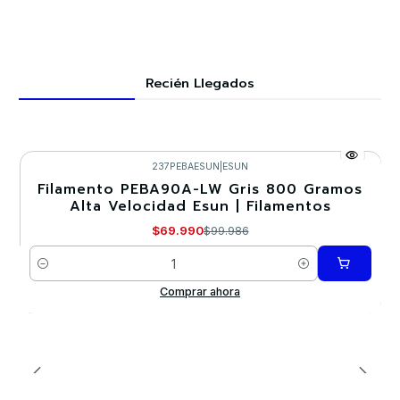
Recién Llegados
237PEBAESUN
|
ESUN
Filamento PEBA90A-LW Gris 800 Gramos
-30%
Alta Velocidad Esun | Filamentos
$69.990
$99.986
Cantidad
Comprar ahora