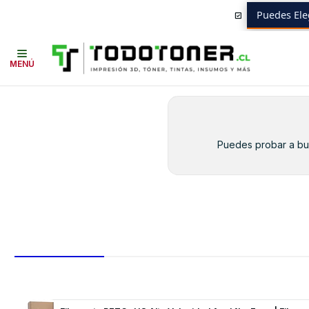
Puedes Ele
Inicio
Toner y tambor
Toner Alternativo
BROTHER
Equipos BROTH
MENÚ
Puedes probar a bus