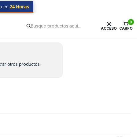
da en
24 Horas
0
ACCESO
CARRO
rar otros productos.