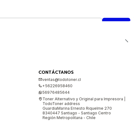
CONTÁCTANOS
ventas@todotoner.cl
+56226958460
56976485644
Toner Alternativo y Original para Impresora |
TodoToner address
GuardiaMarina Ernesto Riquelme 270
8340447 Santiago - Santiago Centro
Región Metropolitana - Chile