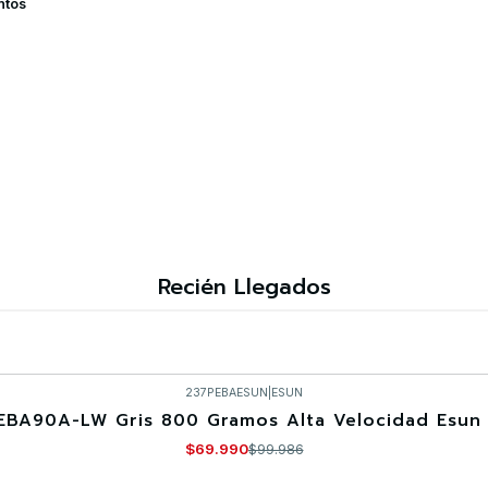
ntos
Recién Llegados
237PEBAESUN
|
ESUN
EBA90A-LW Gris 800 Gramos Alta Velocidad Esun 
$69.990
$99.986