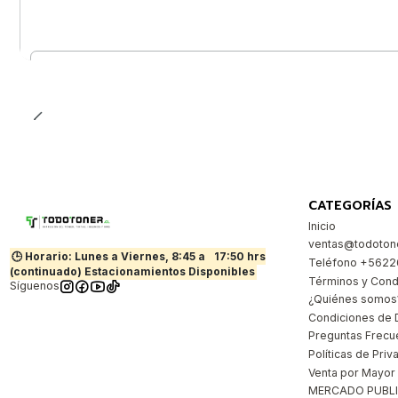
Cantidad
CATEGORÍAS
Inicio
ventas@todotone
🕒 Horario: Lunes a Viernes, 8:45 a
17:50 hrs
Teléfono +562
(continuado) Estacionamientos Disponibles
Términos y Cond
Síguenos
¿Quiénes somos
Condiciones de 
Preguntas Frecu
Políticas de Priv
Venta por Mayor
MERCADO PUBL