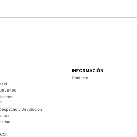
Comprar ahora
INFORMACIÓN
Contacto
r.cl
26958460
iciones
?
Despacho y Devolución
entes
acidad
ICO