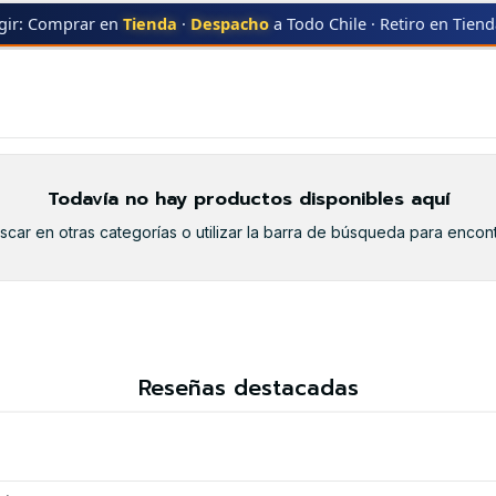
gir: Comprar en
Tienda
·
Despacho
a Todo Chile · Retiro en Tien
ER
HL-4570CDWT
HL-4570CDWT
Todavía no hay productos disponibles aquí
car en otras categorías o utilizar la barra de búsqueda para encont
Reseñas destacadas