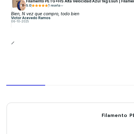
Filamento PETG+HS Alta Velocidad Azul 1kg Esun | Filame
5.0
1 reseña
Bien, N vez que compro, todo bien
Victor Acevedo Ramos
06-10-2025
Filamento P
-30%