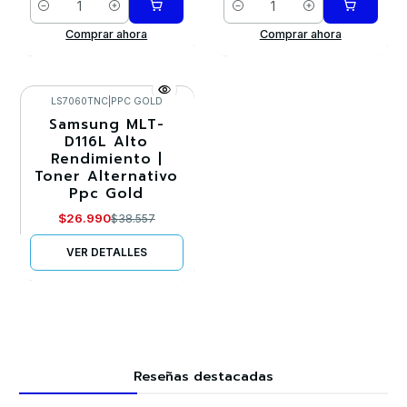
Cantidad
Cantidad
Comprar ahora
Comprar ahora
LS7060TNC
|
PPC GOLD
Samsung MLT-
-30%
D116L Alto
Rendimiento |
Agotado
Toner Alternativo
Ppc Gold
$26.990
$38.557
VER DETALLES
Reseñas destacadas