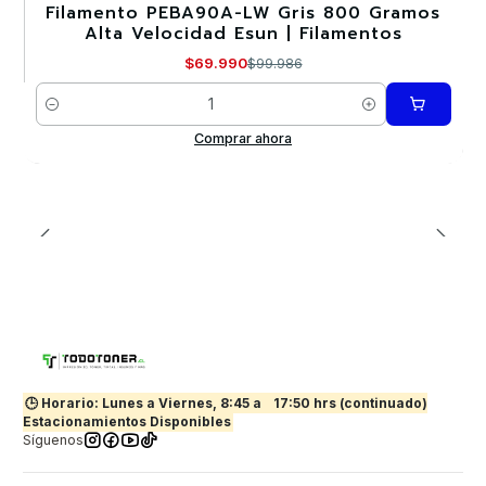
Filamento PEBA90A-LW Gris 800 Gramos
-30%
Alta Velocidad Esun | Filamentos
$69.990
$99.986
Cantidad
Comprar ahora
🕒 Horario: Lunes a Viernes, 8:45 a
17:50 hrs (continuado)
Estacionamientos Disponibles
Síguenos