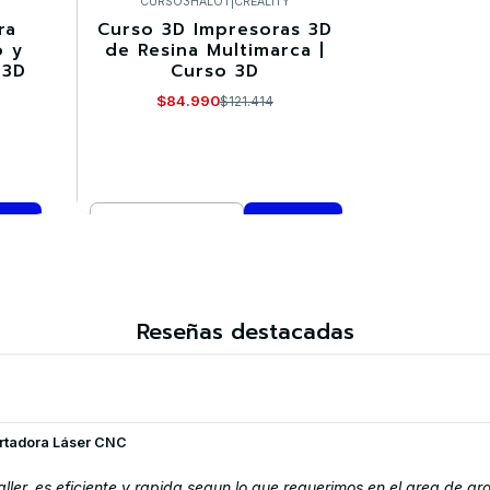
CURSO3HALOT
|
CREALITY
ra
Curso 3D Impresoras 3D
-30%
o y
de Resina Multimarca |
 3D
Curso 3D
$84.990
$121.414
Cantidad
Comprar ahora
Reseñas destacadas
ortadora Láser CNC
ller, es eficiente y rapida segun lo que requerimos en el area de g