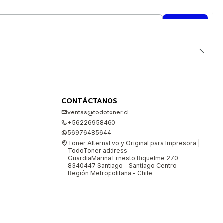
CONTÁCTANOS
ventas@todotoner.cl
+56226958460
56976485644
Toner Alternativo y Original para Impresora |
TodoToner address
GuardiaMarina Ernesto Riquelme 270
8340447 Santiago - Santiago Centro
Región Metropolitana - Chile