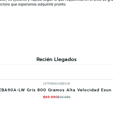
ectora que esperamos adquirirla pronto.
Recién Llegados
237PEBAESUN
|
ESUN
EBA90A-LW Gris 800 Gramos Alta Velocidad Esun 
$69.990
$99.986