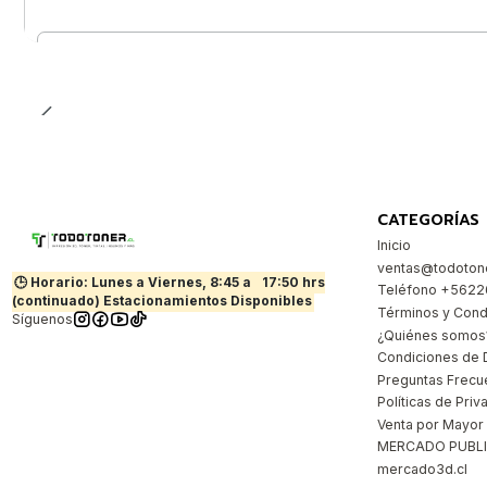
Cantidad
CATEGORÍAS
Inicio
ventas@todotone
🕒 Horario: Lunes a Viernes, 8:45 a
17:50 hrs
Teléfono +562
(continuado) Estacionamientos Disponibles
Términos y Cond
Síguenos
¿Quiénes somos
Condiciones de 
Preguntas Frecu
Políticas de Priv
Venta por Mayor
MERCADO PUBL
mercado3d.cl