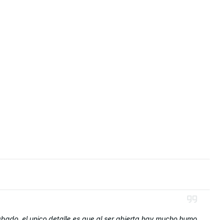
rabado, el unico detalle es que al ser abierta hay mucho humo