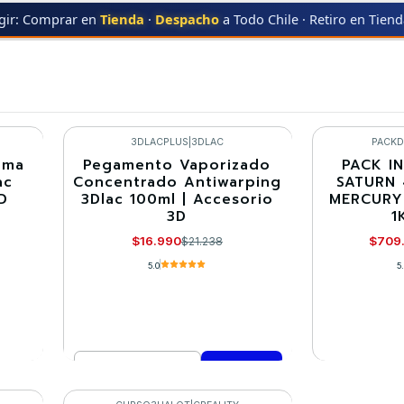
gir: Comprar en
Tienda
·
Despacho
a Todo Chile · Retiro en Tien
PACK IMPRESORAS 3D
3DLACPLUS
|
3DLAC
PACKD
ama
Pegamento Vaporizado
PACK IN
-20%
-10%
ac
Concentrado Antiwarping
SATURN 
D
3Dlac 100ml | Accesorio
MERCURY 
Agotado
3D
1
$16.990
$709
$21.238
5.0
5
Cantidad
VE
Comprar ahora