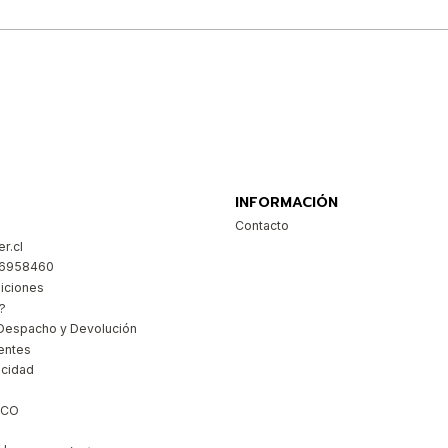
Comprar ahora
INFORMACIÓN
Contacto
r.cl
26958460
iciones
?
Despacho y Devolución
entes
acidad
ICO