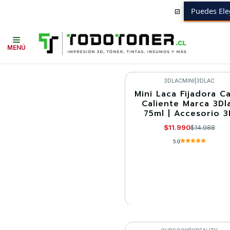
Puedes Ele
Inicio
Todo 3D
Impresoras 3D
PACK IMPRESORAS 3D
MENÚ
3DLACMINI
|
3DLAC
Mini Laca Fijadora C
-20%
Caliente Marca 3Dl
75ml | Accesorio 3
Agotado
$11.990
$14.988
5.0
VER DETALLES