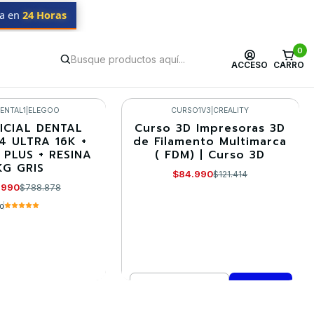
da en
24 Horas
0
ACCESO
CARRO
ENTAL1
|
ELEGOO
CURSO1V3
|
CREALITY
ICIAL DENTAL
Curso 3D Impresoras 3D
-30%
4 ULTRA 16K +
de Filamento Multimarca
PLUS + RESINA
( FDM) | Curso 3D
KG GRIS
$84.990
$121.414
.990
$788.878
.0
Cantidad
R DETALLES
Comprar ahora