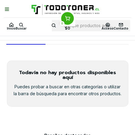
Puedes Elegir: Comprar en
Tienda
·
Despacho
a Todo Chile · Retiro en
Tienda en
24 Horas
0
Inicio
Toner y tambor
Toner Original
HP
Equipos HP
M507dn
$0
Inicio
Buscar
Acceso
Contacto
M507dn
Todavía no hay productos disponibles
aquí
Puedes probar a buscar en otras categorías o utilizar
la barra de búsqueda para encontrar otros productos.