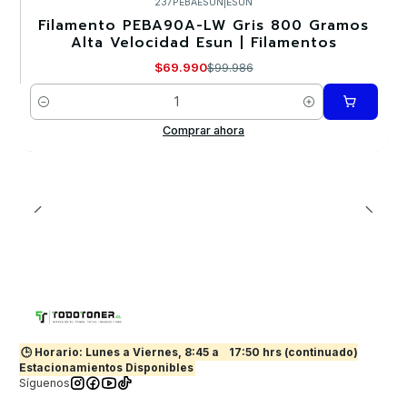
237PEBAESUN
|
ESUN
Filamento PEBA90A-LW Gris 800 Gramos
-30%
Alta Velocidad Esun | Filamentos
$69.990
$99.986
Cantidad
Comprar ahora
🕒 Horario: Lunes a Viernes, 8:45 a
17:50 hrs (continuado)
Estacionamientos Disponibles
Síguenos