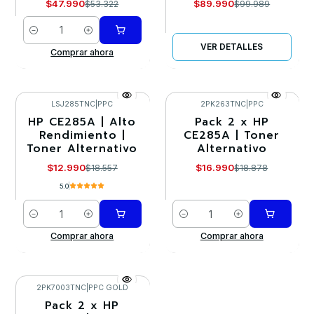
$47.990
$89.990
$53.322
$99.989
Cantidad
VER DETALLES
Comprar ahora
LSJ285TNC
|
PPC
2PK263TNC
|
PPC
HP CE285A | Alto
Pack 2 x HP
-30%
-10%
Rendimiento |
CE285A | Toner
Toner Alternativo
Alternativo
$12.990
$16.990
$18.557
$18.878
5.0
Cantidad
Cantidad
Comprar ahora
Comprar ahora
2PK7003TNC
|
PPC GOLD
Pack 2 x HP
-10%