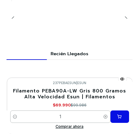
Recién Llegados
237PEBAESUN
|
ESUN
Filamento PEBA90A-LW Gris 800 Gramos
-30%
Alta Velocidad Esun | Filamentos
$69.990
$99.986
Cantidad
Comprar ahora