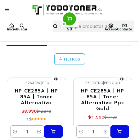
Puedes Elegir: Comprar en
Tienda
·
Despacho
a Todo Chile · Retiro en
Tienda en
24 Horas
0
Inicio
Toner y tambor
Toner Alternativo
HP
Equipos HP
M1214
$0
Inicio
Buscar
Acceso
Contacto
M1214
FILTROS
LS263TNC
|
PPC
LS7003TNC
|
PPC GOLD
HP CE285A | HP
HP CE285A | HP
-30%
-30%
85A | Toner
85A | Toner
Alternativo
Alternativo Ppc
Gold
$8.990
$12.843
$11.990
$17.129
5.0
Cantidad
Cantidad