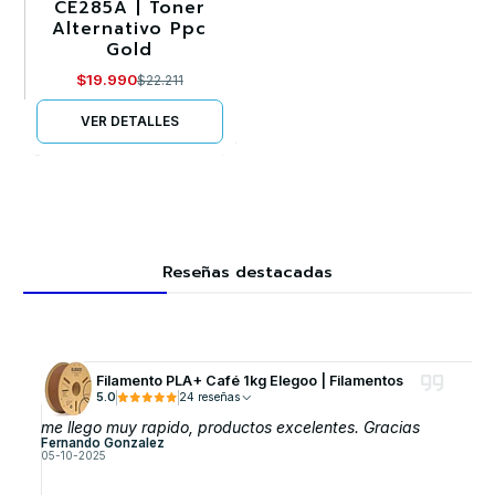
CE285A | Toner
Alternativo Ppc
Agotado
Gold
$19.990
$22.211
VER DETALLES
Reseñas destacadas
Filamento PLA+ Café 1kg Elegoo | Filamentos
5.0
24 reseñas
me llego muy rapido, productos excelentes. Gracias
Fernando Gonzalez
05-10-2025