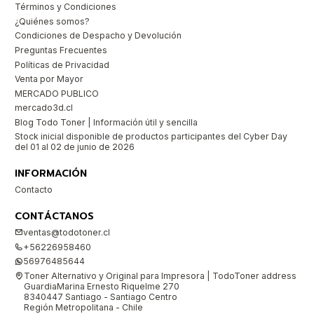
Términos y Condiciones
¿Quiénes somos?
Condiciones de Despacho y Devolución
Preguntas Frecuentes
Políticas de Privacidad
Venta por Mayor
MERCADO PUBLICO
mercado3d.cl
Blog Todo Toner | Información útil y sencilla
Stock inicial disponible de productos participantes del Cyber Day
del 01 al 02 de junio de 2026
INFORMACIÓN
Contacto
CONTÁCTANOS
ventas@todotoner.cl
+56226958460
56976485644
Toner Alternativo y Original para Impresora | TodoToner address
GuardiaMarina Ernesto Riquelme 270
8340447 Santiago - Santiago Centro
Región Metropolitana - Chile