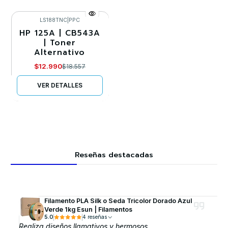
LS188TNC
|
PPC
HP 125A | CB543A
-30%
| Toner
Alternativo
Agotado
$12.990
$18.557
VER DETALLES
Reseñas destacadas
Filamento PLA Silk o Seda Tricolor Dorado Azul
Verde 1kg Esun | Filamentos
5.0
4 reseñas
Realiza diseños llamativos y hermosos