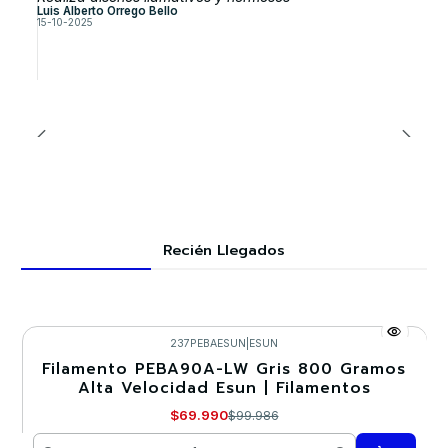
Luis Alberto Orrego Bello
15-10-2025
Recién Llegados
237PEBAESUN
|
ESUN
Filamento PEBA90A-LW Gris 800 Gramos
-30%
Alta Velocidad Esun | Filamentos
$69.990
$99.986