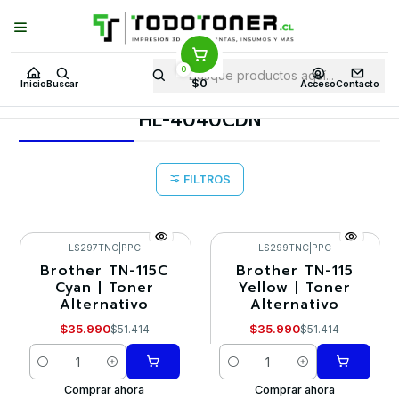
Puedes Elegir: Comprar en
Tienda
·
Despacho
a Todo Chile · Retiro en
Tienda en
24 Horas
0
Inicio
Toner y tambor
Toner Alternativo
BROTHER
$0
Inicio
Buscar
Acceso
Contacto
Equipos BROTHER
HL-4040CDN
HL-4040CDN
FILTROS
LS297TNC
|
PPC
LS299TNC
|
PPC
Brother TN-115C
Brother TN-115
-30%
-30%
Cyan | Toner
Yellow | Toner
Alternativo
Alternativo
$35.990
$35.990
$51.414
$51.414
Cantidad
Cantidad
Comprar ahora
Comprar ahora