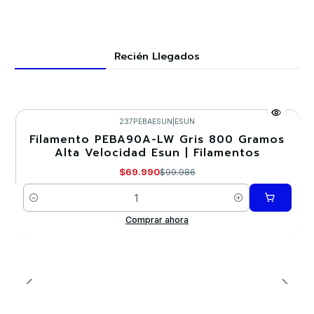
Recién Llegados
237PEBAESUN
|
ESUN
Filamento PEBA90A-LW Gris 800 Gramos
-30%
Alta Velocidad Esun | Filamentos
$69.990
$99.986
Cantidad
Comprar ahora