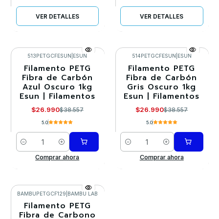
VER DETALLES
VER DETALLES
513PETGCFESUN
|
ESUN
514PETGCFESUN
|
ESUN
Filamento PETG
Filamento PETG
-30%
-30%
Fibra de Carbón
Fibra de Carbón
Azul Oscuro 1kg
Gris Oscuro 1kg
Esun | Filamentos
Esun | Filamentos
$26.990
$26.990
$38.557
$38.557
5.0
5.0
Cantidad
Cantidad
Comprar ahora
Comprar ahora
BAMBUPETGCF129
|
BAMBU LAB
Filamento PETG
-30%
Fibra de Carbono