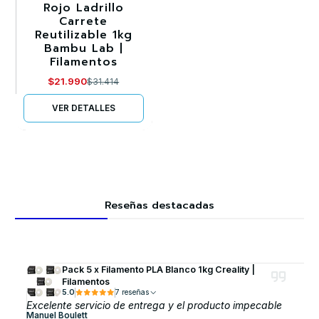
Rojo Ladrillo
Agotado
Carrete
Reutilizable 1kg
Bambu Lab |
Filamentos
$21.990
$31.414
VER DETALLES
Reseñas destacadas
Pack 5 x Filamento PLA Blanco 1kg Creality |
Filamentos
5.0
7 reseñas
Excelente servicio de entrega y el producto impecable
Manuel Boulett