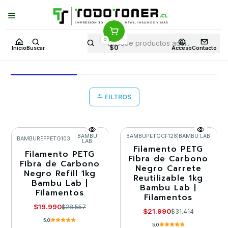
Puedes Elegir: Comprar en
Tienda
·
Despacho
a Todo Chile · Retiro en
Tienda en
24 Horas
0
Inicio
Todo 3D
FILAMENTOS
TODO FIBRA DE CARBONO
PETG
$0
Inicio
Buscar
Acceso
Contacto
PETG
FILTROS
BAMBU
BAMBUPETGCF128
|
BAMBU LAB
BAMBUREFPETG103
|
LAB
Filamento PETG
-30%
-30%
Filamento PETG
Fibra de Carbono
Fibra de Carbono
Negro Carrete
Agotado
Agotado
Negro Refill 1kg
Reutilizable 1kg
Bambu Lab |
Bambu Lab |
Filamentos
Filamentos
$19.990
$28.557
$21.990
$31.414
5.0
5.0