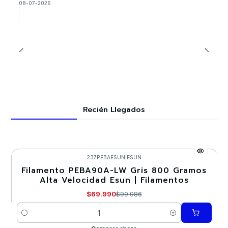
08-07-2026
Recién Llegados
237PEBAESUN
|
ESUN
Filamento PEBA90A-LW Gris 800 Gramos
-30%
Alta Velocidad Esun | Filamentos
$69.990
$99.986
Cantidad