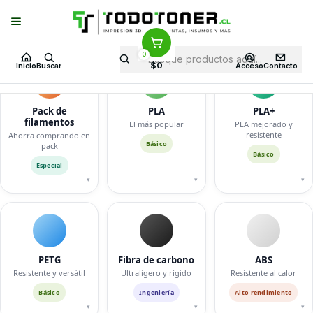
FILAMENTOS DISPONIBLES EN TODOTONER.CL — HAZ CLIC PARA VER
VARIANTES
0
$0
Inicio
Buscar
Acceso
Contacto
Pack de
PLA
PLA+
filamentos
El más popular
PLA mejorado y
resistente
Ahorra comprando en
Básico
pack
Básico
Especial
▾
▾
▾
PETG
Fibra de carbono
ABS
Resistente y versátil
Ultraligero y rígido
Resistente al calor
Básico
Ingeniería
Alto rendimiento
▾
▾
▾