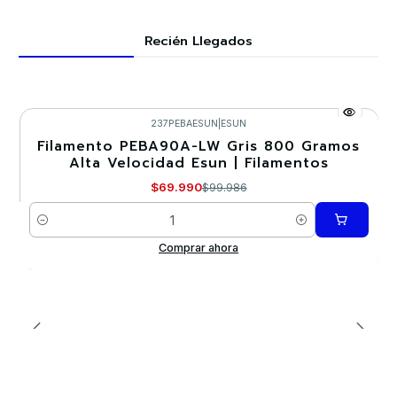
Recién Llegados
237PEBAESUN
|
ESUN
Filamento PEBA90A-LW Gris 800 Gramos
-30%
Alta Velocidad Esun | Filamentos
$69.990
$99.986
Cantidad
Comprar ahora