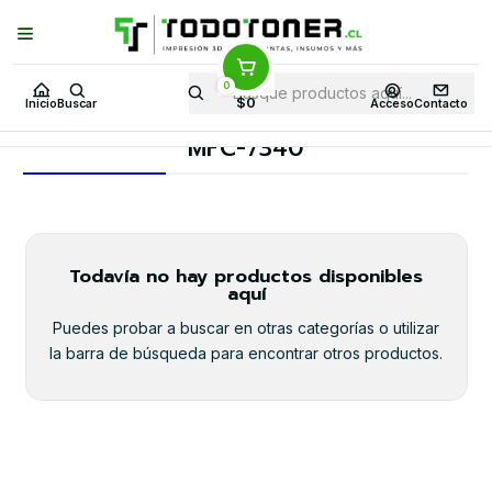
Puedes Elegir: Comprar en
Tienda
·
Despacho
a Todo Chile · Retiro en
Tienda en
24 Horas
0
Inicio
Toner y tambor
Toner Original
BROTHER
$0
Inicio
Buscar
Acceso
Contacto
Equipos BROTHER
MFC-7340
MFC-7340
Todavía no hay productos disponibles
aquí
Puedes probar a buscar en otras categorías o utilizar
la barra de búsqueda para encontrar otros productos.