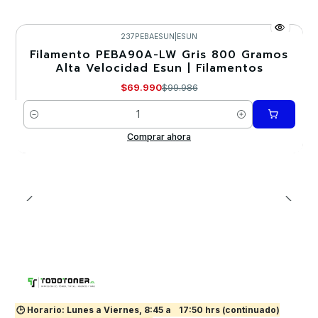
237PEBAESUN
|
ESUN
Filamento PEBA90A-LW Gris 800 Gramos
-30%
Alta Velocidad Esun | Filamentos
$69.990
$99.986
Cantidad
Comprar ahora
🕒 Horario: Lunes a Viernes, 8:45 a
17:50 hrs (continuado)