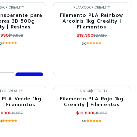
R DETALLES
VER DETALLES
RACR
|
CREALITY
PLAARCOCR
|
CREALITY
ansparente para
Filamento PLA Rainbow
-30%
oras 3D 500g
Arcoiris 1kg Creality |
ty | Resinas
Filamentos
Agotado
.990
$18.990
$16.908
$27.129
.0
5.0
VER DETALLES
mprar ahora
VECR
|
CREALITY
PLAROCR
|
CREALITY
 PLA Verde 1kg
Filamento PLA Rojo 1kg
-30%
y | Filamentos
Creality | Filamentos
Llega el 30/08/2026
.690
$13.690
$19.557
$19.557
.0
5.0