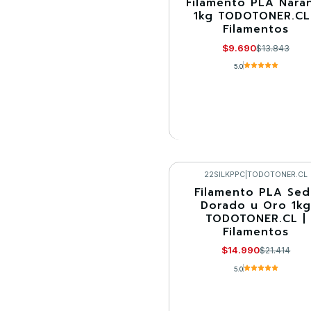
Filamento PLA Nara
-30%
1kg TODOTONER.CL
Filamentos
Agotado
$9.690
$13.843
5.0
VER DETALLES
22SILKPPC
|
TODOTONER.CL
Filamento PLA Sed
-30%
Dorado u Oro 1k
TODOTONER.CL |
Llega el 22/09/2026
Filamentos
$14.990
$21.414
5.0