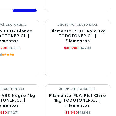
VER DETALLES
mprar ahora
PC
|
TODOTONER.CL
29PETGPPC
|
TODOTONER.CL
o PETG Blanco
Filamento PETG Rojo 1kg
-30%
DOTONER.CL |
TODOTONER.CL |
lamentos
Filamentos
Agotado
.290
$10.290
$14.700
$14.700
.0
R DETALLES
VER DETALLES
C
|
TODOTONER.CL
31PLAPPC
|
TODOTONER.CL
 ABS Negro 1kg
Filamento PLA Piel Claro
-30%
TONER.CL |
1kg TODOTONER.CL |
lamentos
Filamentos
Agotado
.990
$9.690
$14.271
$13.843