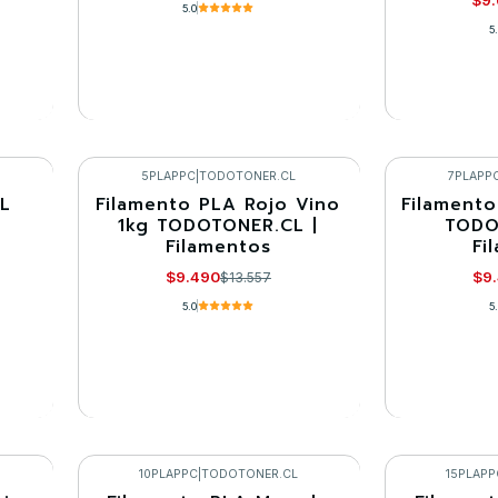
5.0
5
VER DETALLES
VE
5PLAPPC
|
TODOTONER.CL
7PLAPP
UL
Filamento PLA Rojo Vino
Filamento
-30%
-30%
1kg TODOTONER.CL |
TODO
Filamentos
Fi
Agotado
Agotado
$9.490
$9
$13.557
5.0
5
VER DETALLES
VE
10PLAPPC
|
TODOTONER.CL
15PLAPP