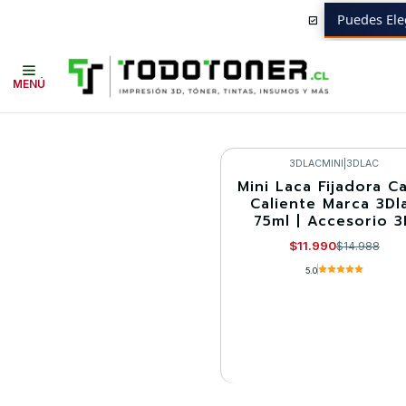
Puedes Ele
Inicio
Todo 3D
MENÚ
Únete al 
3DLACMINI
|
3DLAC
Mini Laca Fijadora C
-20%
Caliente Marca 3Dl
75ml | Accesorio 3
Agotado
$11.990
$14.988
5.0