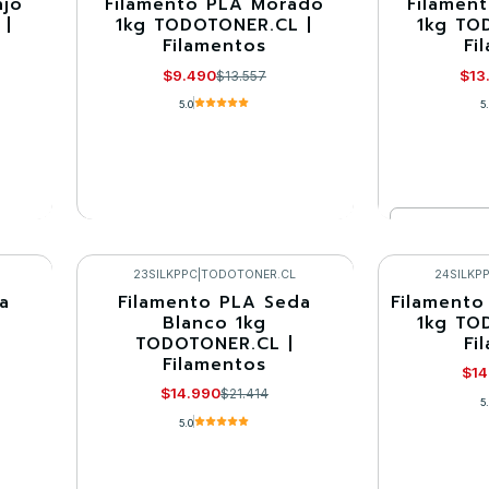
njo
Filamento PLA Morado
Filamen
-30%
-30%
 |
1kg TODOTONER.CL |
1kg TO
Filamentos
Fi
Llega el 22/09/2026
$9.490
$13
$13.557
5.0
5
Cantidad
VER DETALLES
Co
23SILKPPC
|
TODOTONER.CL
24SILKP
a
Filamento PLA Seda
Filamento
-30%
-30%
g
Blanco 1kg
1kg TO
TODOTONER.CL |
Fi
Filamentos
$14
$14.990
$21.414
5
5.0