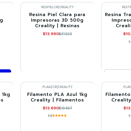
VE
Comprar ahora
RESPIELCR
|
CREALITY
REST
a
Resina Piel Clara para
Resina Tr
-35%
-35%
0g
Impresoras 3D 500g
Impres
Creality | Resinas
Creali
Agotado
$13.990
$10
$21.523
5
Cantidad
VER DETALLES
Co
PLAAZCR
|
CREALITY
PLA
 1kg
Filamento PLA Azul 1kg
Filamento
-30%
-30%
os
Creality | Filamentos
Crealit
Agotado
$13.690
$13
$19.557
5.0
5