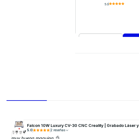
5.0
Cantidad
Comprar ahora
Falcon 10W Luxury CV-30 CNC Creality | Grabado Láser 
5.0
2 reseñas
muy buena maquina 👌