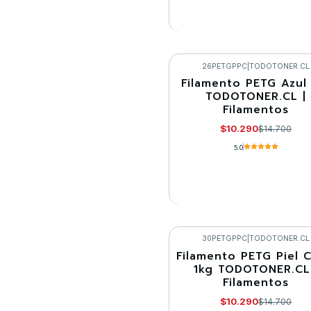
VER DETALLES
26PETGPPC
|
TODOTONER.CL
Filamento PETG Azul
-30%
TODOTONER.CL |
Filamentos
Llega el 22/09/2026
$10.290
$14.700
5.0
VER DETALLES
30PETGPPC
|
TODOTONER.CL
Filamento PETG Piel C
-30%
1kg TODOTONER.CL
Filamentos
$10.290
$14.700