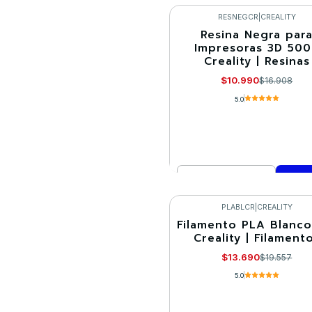
VER DETALLES
RESNEGCR
|
CREALITY
Resina Negra par
-35%
Impresoras 3D 50
Creality | Resinas
$10.990
$16.908
5.0
Cantidad
Comprar ahora
PLABLCR
|
CREALITY
Filamento PLA Blanco
-30%
Creality | Filament
$13.690
$19.557
5.0