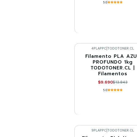
5.0
VER DETALLES
4PLAPPC
|
TODOTONER.CL
Filamento PLA AZ
-30%
PROFUNDO 1kg
TODOTONER.CL |
Agotado
Filamentos
$9.690
$13.843
5.0
VER DETALLES
9PLAPPC
|
TODOTONER.CL