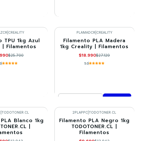
R DETALLES
VER DETALLES
AZCR
|
CREALITY
PLAMADCR
|
CREALITY
o TPU 1kg Azul
Filamento PLA Madera
-30%
y | Filamentos
1kg Creality | Filamentos
.990
$18.990
$25.700
$27.129
.0
5.0
Cantidad
R DETALLES
Comprar ahora
C
|
TODOTONER.CL
2PLAPPC
|
TODOTONER.CL
 PLA Blanco 1kg
Filamento PLA Negro 1kg
-30%
TONER.CL |
TODOTONER.CL |
lamentos
Filamentos
Llega el 22/09/2026
.690
$9.690