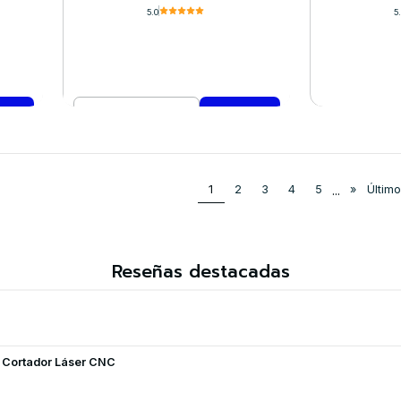
5.0
5
Cantidad
VE
Comprar ahora
1
2
3
4
5
...
»
Último
Reseñas destacadas
y Cortador Láser CNC