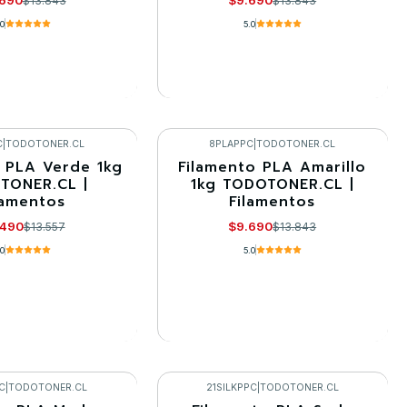
$13.843
$13.843
.0
5.0
R DETALLES
VER DETALLES
C
|
TODOTONER.CL
8PLAPPC
|
TODOTONER.CL
 PLA Verde 1kg
Filamento PLA Amarillo
-30%
TONER.CL |
1kg TODOTONER.CL |
lamentos
Filamentos
Llega el 22/09/2026
.490
$9.690
$13.557
$13.843
.0
5.0
R DETALLES
VER DETALLES
C
|
TODOTONER.CL
21SILKPPC
|
TODOTONER.CL