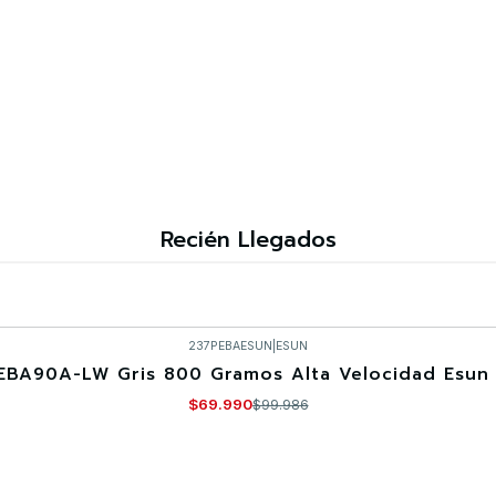
Recién Llegados
237PEBAESUN
|
ESUN
EBA90A-LW Gris 800 Gramos Alta Velocidad Esun 
$69.990
$99.986