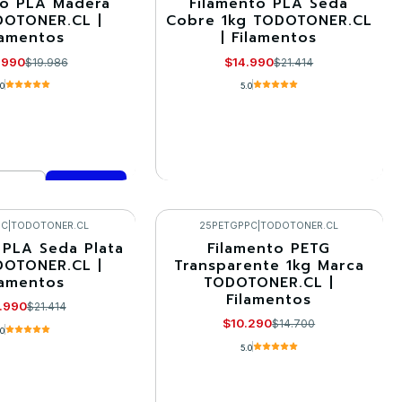
to PLA Madera
Filamento PLA Seda
-30%
DOTONER.CL |
Cobre 1kg TODOTONER.CL
lamentos
| Filamentos
Agotado
.990
$14.990
$19.986
$21.414
.0
5.0
VER DETALLES
mprar ahora
PC
|
TODOTONER.CL
25PETGPPC
|
TODOTONER.CL
 PLA Seda Plata
Filamento PETG
-30%
DOTONER.CL |
Transparente 1kg Marca
lamentos
TODOTONER.CL |
Llega el 22/09/2026
Filamentos
.990
$21.414
$10.290
$14.700
.0
5.0