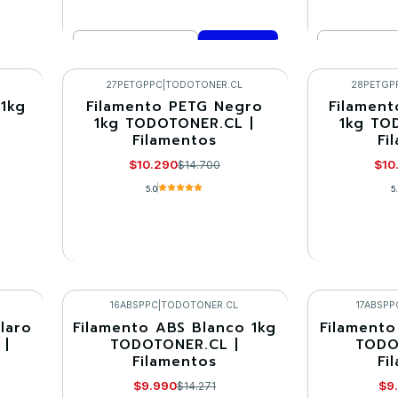
Cantidad
Cantidad
Comprar ahora
Co
27PETGPPC
|
TODOTONER.CL
28PETGP
 1kg
Filamento PETG Negro
Filament
-30%
-30%
1kg TODOTONER.CL |
1kg TO
Filamentos
Fi
Agotado
Agotado
$10.290
$10
$14.700
5.0
5
VER DETALLES
VE
16ABSPPC
|
TODOTONER.CL
17ABSPP
laro
Filamento ABS Blanco 1kg
Filamento
-30%
-30%
 |
TODOTONER.CL |
TODO
Filamentos
Fi
Agotado
$9.990
$9
$14.271