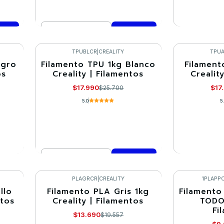
Cantidad
VE
Comprar ahora
TPUBLCR
|
CREALITY
TPU
egro
Filamento TPU 1kg Blanco
Filament
-30%
-30%
os
Creality | Filamentos
Crealit
Agotado
$17.990
$17
$25.700
5.0
5
Cantidad
VE
Comprar ahora
PLAGRCR
|
CREALITY
1PLAPP
llo
Filamento PLA Gris 1kg
Filamento
-30%
-30%
ntos
Creality | Filamentos
TODO
Fi
Agotado
Agotado
$13.690
$19.557
$9