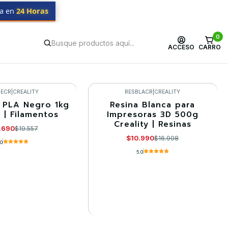
da en
24 Horas
0
ACCESO
CARRO
repuestos.
NECR
|
CREALITY
RESBLACR
|
CREALITY
 PLA Negro 1kg
Resina Blanca para
-35%
y | Filamentos
Impresoras 3D 500g
Creality | Resinas
8/2026
Agotado
.690
$19.557
$10.990
$16.908
.0
5.0