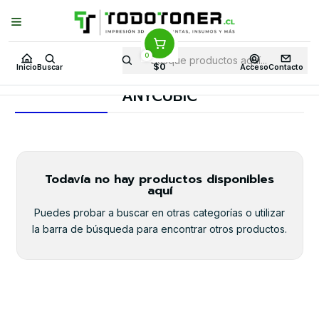
Puedes Elegir: Comprar en
Tienda
·
Despacho
a Todo Chile · Retiro en
Tienda en
24 Horas
0
Inicio
Todo 3D
FILAMENTOS
TODO SEDA
PLA TIPO SEDA
$0
Inicio
Buscar
Acceso
Contacto
ANYCUBIC
ANYCUBIC
Todavía no hay productos disponibles
aquí
Puedes probar a buscar en otras categorías o utilizar
la barra de búsqueda para encontrar otros productos.