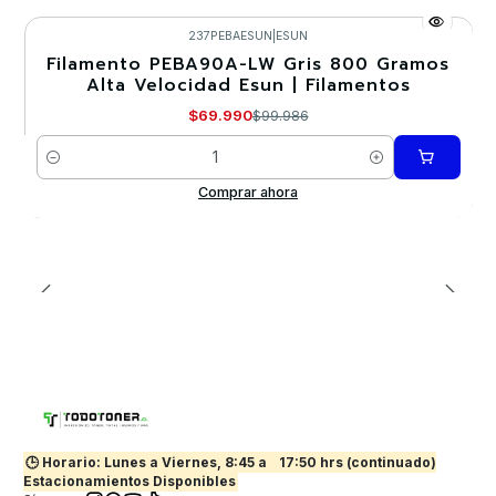
237PEBAESUN
|
ESUN
Filamento PEBA90A-LW Gris 800 Gramos
-30%
Alta Velocidad Esun | Filamentos
$69.990
$99.986
Cantidad
Comprar ahora
🕒 Horario: Lunes a Viernes, 8:45 a
17:50 hrs (continuado)
Estacionamientos Disponibles