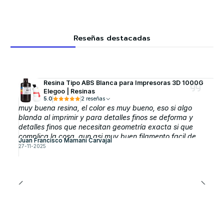
Reseñas destacadas
Resina Tipo ABS Blanca para Impresoras 3D 1000G
Elegoo | Resinas
5.0
2 reseñas
muy buena resina, el color es muy bueno, eso si algo
blanda al imprimir y para detalles finos se deforma y
detalles finos que necesitan geometría exacta si que
complica la cosa, aun asi muy buen filamento facil de
Juan Francisco Mamani Carvajal
sacar y si cuesta sacar soporte basta con dejarla 3
27-11-2025
horas en alcohol y listo