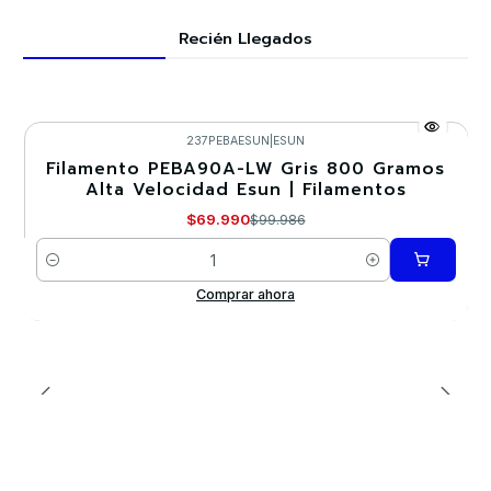
Recién Llegados
237PEBAESUN
|
ESUN
Filamento PEBA90A-LW Gris 800 Gramos
-30%
Alta Velocidad Esun | Filamentos
$69.990
$99.986
Cantidad
Comprar ahora